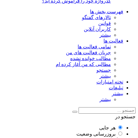
گذرواژه خود را فراموش کرده اید؟
فهرست بخش ها
تالارهای گفتگو
قوانین
کاربران آنلاین
بیشتر
فعالیت ها
تمامی فعالیت ها
جریان فعالیت های من
مطالب خوانده نشده
مطالبی که من آغاز کرده ام
جستجو
بیشتر
تخته امتیازات
تبلیغات
بیشتر
بیشتر
جستجو در
هر جایی
بروزرسانی وضعیت