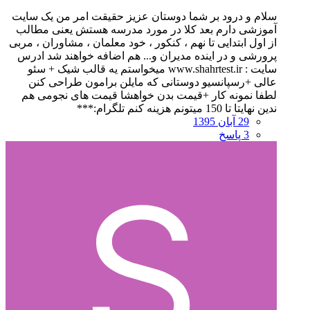
سلام و درود بر شما دوستان عزیز حقیقت امر من یک سایت
آموزشی دارم بعد کلا در مورد مدرسه هستش یعنی مطالب
از اول ابتدایی تا نهم ، کنکور ، خود معلمان ، مشاوران ، مربی
پرورشی و در اینده مدیران و... هم اضافه خواهند شد ادرس
سایت : www.shahrtest.ir میخواستم یه قالب شیک + سئو
عالی +رسپانسیو دوستانی که مایلن برامون طراحی کنن
لطفا نمونه کار +قیمت بدن خواهشا قیمت های نجومی هم
ندین نهایتا تا 150 میتونم هزینه کنم تلگرام:***
29 آبان 1395
3 پاسخ