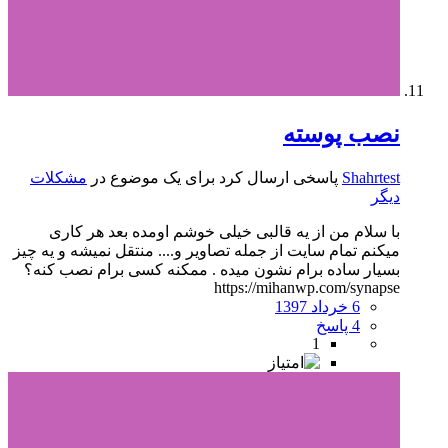
نصب پوسته
Shahrtest
پاسخی ارسال کرد برای یک موضوع در
مشکلات
دیگر
با سلام من از یه قالبی خیلی خوشم اومده بعد هر کاری
میکنم تمام سایت از جمله تصاویر و.... منتقل نمیشه و یه چیز
بسیار ساده برام نشون میده . ممکنه کسی برام نصب کنه؟
https://mihanwp.com/synapse
6 خرداد 1397
4 پاسخ
1