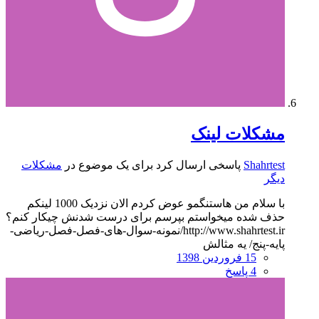
مشکلات لینک
Shahrtest
پاسخی ارسال کرد برای یک موضوع در
مشکلات
دیگر
با سلام من هاستنگمو عوض کردم الان نزدیک 1000 لینکم
حذف شده میخواستم بپرسم برای درست شدنش چیکار کنم؟
http://www.shahrtest.ir/نمونه-سوال-های-فصل-فصل-ریاضی-
پایه-پنج/ یه مثالش
15 فروردین 1398
4 پاسخ