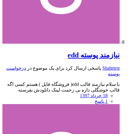
نیازمند پوسته edd
Shahrtest
پاسخی ارسال کرد برای یک موضوع در
درخواست
پوسته
با سلام نیازمند قالب edd( فروشگاه فایل ) هستم کسی اگه
قالب خوشگلی داره بی زحمت لینک دانلودش بفرسته
18 خرداد 1397
1 پاسخ