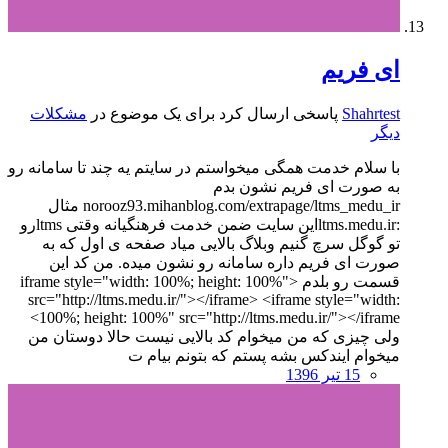
ای فریم
Shahrtest
پاسخی ارسال کرد برای یک موضوع در
مشکلات
دیگر
با سلام خدمت همگی میخواستم در سایتم یه چند تا سامانه رو
به صورت ای فریم نشون بدم
norooz93.mihanblog.com/extrapage/ltms_medu_ir مثال
:ltms.medu.irاین سایت ضمن خدمت فرهنگیانه وقتی ltmsرو
تو گوگل سرچ گنیم وبلاگ بالایی میاد صفحه ی اول که به
صورت ای فریم داره سامانه رو نشون میده. من کد این
قسمت رو بلدم <iframe style="width: 100%; height: 100%"
src="http://ltms.medu.ir/"></iframe> <iframe style="width:
100%; height: 100%" src="http://ltms.medu.ir/"></iframe>
ولی چیزی که من میخوام کد بالایی نیست حالا دوستان من
میخوام ایندکس بشه پستم که بتونم بیام ت
15 تیر 1396