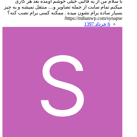
با سلام من از یه قالبی خیلی خوشم اومده بعد هر کاری
میکنم تمام سایت از جمله تصاویر و.... منتقل نمیشه و یه چیز
بسیار ساده برام نشون میده . ممکنه کسی برام نصب کنه؟
https://mihanwp.com/synapse/
6 خرداد 1397