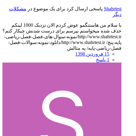
Shahrtest
پاسخی ارسال کرد برای یک موضوع در
مشکلات
دیگر
با سلام من هاستنگمو عوض کردم الان نزدیک 1000 لینکم
حذف شده میخواستم بپرسم برای درست شدنش چیکار کنم؟
http://www.shahrtest.ir/نمونه-سوال-های-فصل-فصل-ریاضی-
پایه-پنج/ http://www.shahrtest.ir/دانلود-نمونه-سوالات-فصل-
فصل-ریاضی-پایه/ یه مثالش
15 فروردین 1398
1 پاسخ