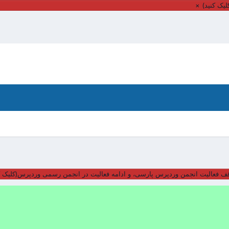
یک کنید)
×
ف فعالیت انجمن وردپرس پارسی، و ادامه فعالیت در انجمن رسمی وردپرس(کلیک ک