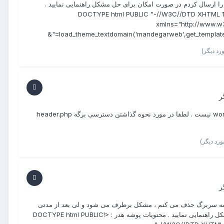
را ارسال کردم در صورت امکان برای حل مشکل راهنمایی نمایید .
<!DOCTYPE html PUBLIC "-//W3C//DTD XHTML 1.0 
xmlns="http://www.w3
load_theme_textdomain('mandegarweb',get_template_di
ر
خیلی ممنون ، در بین افزونه های نصب شده ، افزونه ای به نام wordpress seo نیست . لطفا در مورد نحوه گذاشتن دسترسی برگه header.php
ر
لا ( http://www.repro.ir/.../wp-seo-meta.js ) را از پوشه سربرگ حذف می کنم ، مشکل برطرف می شود و لی بعد از مدتی
می بینم این فایل در پوشه قرار گرفته . در صورت امکان برای حل دائمی مشکل راهنمایی نمایید . محتویات پوشه هدر : <!DOCTYPE html PUBLIC