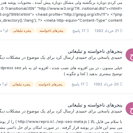
می کردم دوباره برنگشته ولی مشکل دوباره پیش آمده ، محتویات پوشه هدر 
Transitional//EN" "http://www.w3.org/TR...nsitional.dtd"><html
.org/1999/xhtml"> <head profile="http://gmpg.org/xfn/11"> <?php
rectory().'/lang'); ?> <meta http-equiv="Content-Type" content="&
(و 1 مورد دیگر)
21 خرداد 1392
17 پاسخ
پنجرهای ناخواسته
پنجره تبلیغاتی
پنجرهای ناخواسته و تبلیغاتی
حمیدی
پاسخی برای
حمیدی
ارسال کرد برای یک موضوع در
مشکلات دیگ
توضیح بیشتری بدهید ( کجا و چگونه )
(و 1 مورد دیگر)
20 خرداد 1392
17 پاسخ
پنجرهای ناخواسته
پنجره تبلیغاتی
پنجرهای ناخواسته و تبلیغاتی
حمیدی
پاسخی برای
حمیدی
ارسال کرد برای یک موضوع در
مشکلات دیگ
با سلام من فایل با