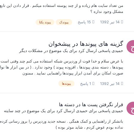
من تعداد سایت هام زیاده و از چند پوسته استفاده میکنم . قرار دادن این تاب
مشکل وجود نداره ؟
14 تیر 1392
15 پاسخ
پیوندک
پیوند یکتا
گزینه های پیوندها در پیشخوان
حمیدی
پاسخی ارسال کرد برای یک موضوع در
مشکلات دیگر
با عرض سلام و خدا قوت از وردپرس شبکه استفاده می کنم چند وقتی است هن
پیوندها ، دسته بندی پیوندها ، افزوده پیوند ) وجود ندارد . ( در بین ابزار ها ن
صورت امکان برای آمدن ابزار پیوندها راهنمایی نمایید . ممنون
14 تیر 1392
1 پاسخ
پیوندها
قرار نگرفتن پست ها در دسته ها
حمیدی
پاسخی برای
حمیدی
ارسال کرد برای یک موضوع در
چند سایته
باتشکر از راهنمایی و کمک همگی . نسخه جدید وردپرس را بروز رسانی کردم ،
نداده بودم عوض کردم ، شاید موثر بوده )