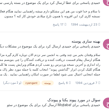
حمیدی
پاسخی برای
عطا
ارسال کرد برای یک موضوع در
بسته پارسی سا
نمبشه کاری کرد این افزونه با همون تارخ میلادی خودش کار کنه ؟ ممنون
23 اردیبهشت 1394
17 پاسخ
بهینه سازی پوسته
حمیدی
پاسخی برای
حمیدی
ارسال کرد برای یک موضوع در
مشکلات دیگ
سلام وقتتان بخیر من چند وقتی به انجمن سر نزدم الان دوباره کارم گیره
هنگام ارسال پیغام قسمت دریافت کننده و دریافت کنندگان را چی بنویسم مشک
راه اندازی و آخرین نسخه وردپرس رو نصب کردم هنگام ویرایش پست ها کلما
هنگام کلیک کردن ابزار "گذاشتن پیوند" انتخاب کلمه یا جمله مورد نظر پاک می
جمله انتخابی اعمال نمی شود لطفا در صورت امکان راهنمایی نمایید . یک 
(و 2 مورد دیگر)
7 فروردین 1394
6 پاسخ
پوسته
cyangant
سوال در مورد پیوند یکتا و پیوندک
حمیدی
پاسخی برای
!Mojtaba
ارسال کرد برای یک موضوع در
سئو