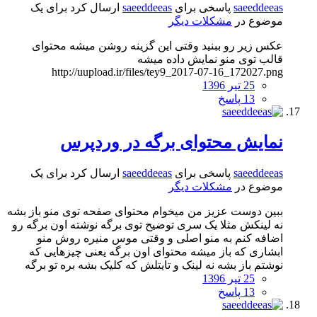
saeeddeeas
پاسخی برای
saeeddeeas
ارسال کرد برای یک
موضوع در
مشکلات دیگر
عکس زیر رو ببنید وقتی این گزینه روشن میشه محتوای
قالب توی منو نمایش داده میشه
http://uupload.ir/files/tey9_2017-07-16_172027.png
25 تیر 1396
13 پاسخ
نمایش محتوای برگه در وردپرس
saeeddeeas
پاسخی برای
saeeddeeas
ارسال کرد برای یک
موضوع در
مشکلات دیگر
ببین دوست عزیز من میخوام محتوای صفحه توی منو باز بشه
نه لینکش مثلا یک سری توضیح توی برگه نوشته اون برگه رو
اضافه کنم به منو اصلی و وقتی موس منیره روش منو
ابشاری که باز میشه محتوای اون برگه یعنی چیزهایی که
نوشتم باز بشه نه لینک و تایتلش که کلیک بشه بره تو برگه
25 تیر 1396
13 پاسخ