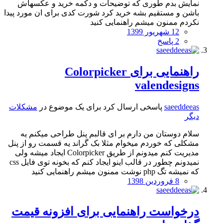
نمایش بدم طوری که توضیحات و دکمه خرید و عکسهاش
باشن و مستقیم بشه خرید کرد شورت کدی برای ان مورد پیدا
نکردم ممنون میشم راهنمایی کنید
12 شهریور 1399
2 پاسخ
راهنمایی برای Colorpicker
valendesigns
saeeddeeas
پاسخی ارسال کرد برای یک موضوع در
مشکلات
دیگر
سلام دوستان من دارم بر ای قالبم پنل طراحی میکنم یه
مشکلی که خوردم میخوام مثلا بک گراند یه قسمت رو از پنل
مدیریت کنم میدونم از طریق Colorpicker ایجاد میشه ولی
نمیدونم چطور در قالب اینو ایجاد کنم که بخونه توی فایل css
که نمیشه تگ php نوشت ممنون میشم راهنمایی کنید
8 فروردین 1398
درخواست راهنمایی برای افزونه قیمت