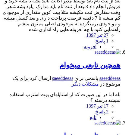
بعد از ثبت نام باید توسط مدیر اکانت تائید بشه تا بشه خرید و
فروش انجام داد 3-بعد از ثبت نام باید مدارک اپلود بشه 4-هر
وقت سفارش ثبت مکیشه مثلا بیت کوین مقداری از موجودی
کم میشه تا 7 دقیقه فرصت پرداخت داری و بعد کنسل میشه
و مو جودی برمیگرده به موجودی اصلی ممنون میشم
راهنمایی کنید با چه افزونه هایی راه اندازی شده
27 تیر 1397
1 پاسخ
افزونه
همچین تابعی میخوام
saeeddeeas
پاسخی برای
saeeddeeas
ارسال کرد برای یک
موضوع در
مشکلات دیگر
بله اما در این صورت که از استایلهای بوت استرپ استفاده
نمیشه درسته ؟
17 تیر 1397
2 پاسخ
تابع