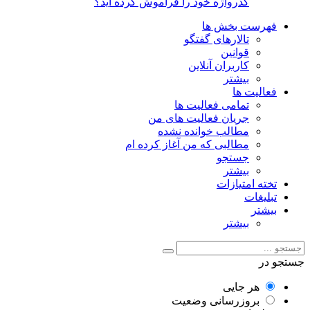
گذرواژه خود را فراموش کرده اید؟
فهرست بخش ها
تالارهای گفتگو
قوانین
کاربران آنلاین
بیشتر
فعالیت ها
تمامی فعالیت ها
جریان فعالیت های من
مطالب خوانده نشده
مطالبی که من آغاز کرده ام
جستجو
بیشتر
تخته امتیازات
تبلیغات
بیشتر
بیشتر
جستجو در
هر جایی
بروزرسانی وضعیت