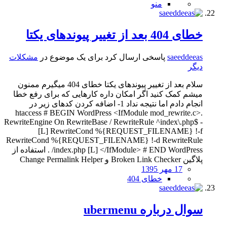
منو
خطای 404 بعد از تغییر پیوندهای یکتا
saeeddeeas
پاسخی ارسال کرد برای یک موضوع در
مشکلات
دیگر
سلام بعد از تغییر پیوندهای یکتا خطای 404 میگیرم ممنون
میشم کمک کنید اگر امکان داره کارهایی که برای رفع خطا
انجام دادم اما نتیجه نداد 1- اضافه کردن کدهای زیر در
.htaccess # BEGIN WordPress <IfModule mod_rewrite.c>
RewriteEngine On RewriteBase / RewriteRule ^index\.php$ -
[L] RewriteCond %{REQUEST_FILENAME} !-f
RewriteCond %{REQUEST_FILENAME} !-d RewriteRule
. /index.php [L] </IfModule> # END WordPress استفاده از
پلاگین Broken Link Checker و Change Permalink Helper
17 مهر 1395
خطای 404
سوال درباره ubermenu