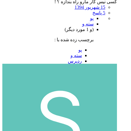
کسی نیس کار مارو راه بندازه ؟ !
15 شهریور 1394
5 پاسخ
پو
سته و
(و 1 مورد دیگر)
برچسب زده شده با :
پو
سته و
ردپرس