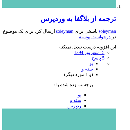
ترجمه از بلاگفا به وردپرس
soleyman
پاسخی برای
soleyman
ارسال کرد برای یک موضوع
در
درخواست پوسته
این افزونه درست تبدیل نمیکنه
15 شهریور 1394
5 پاسخ
پو
سته و
(و 1 مورد دیگر)
برچسب زده شده با :
پو
سته و
ردپرس