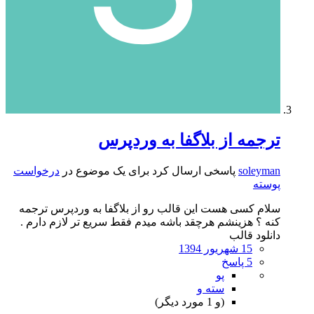
ترجمه از بلاگفا به وردپرس
soleyman
پاسخی ارسال کرد برای یک موضوع در
درخواست
پوسته
سلام کسی هست این قالب رو از بلاگفا به وردپرس ترجمه
کنه ؟ هزینشم هرچقد باشه میدم فقط سریع تر لازم دارم .
دانلود قالب
15 شهریور 1394
5 پاسخ
پو
سته و
(و 1 مورد دیگر)