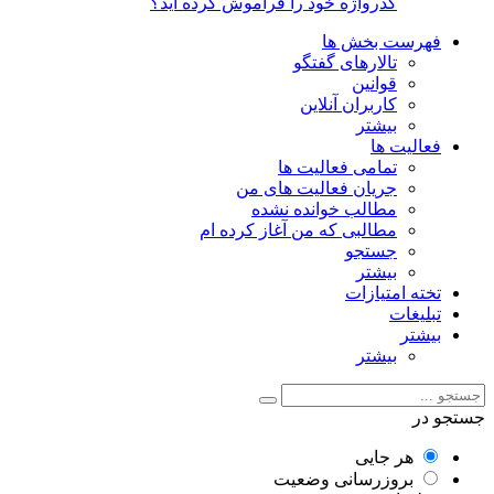
گذرواژه خود را فراموش کرده اید؟
فهرست بخش ها
تالارهای گفتگو
قوانین
کاربران آنلاین
بیشتر
فعالیت ها
تمامی فعالیت ها
جریان فعالیت های من
مطالب خوانده نشده
مطالبی که من آغاز کرده ام
جستجو
بیشتر
تخته امتیازات
تبلیغات
بیشتر
بیشتر
جستجو در
هر جایی
بروزرسانی وضعیت