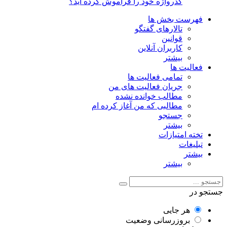
گذرواژه خود را فراموش کرده اید؟
فهرست بخش ها
تالارهای گفتگو
قوانین
کاربران آنلاین
بیشتر
فعالیت ها
تمامی فعالیت ها
جریان فعالیت های من
مطالب خوانده نشده
مطالبی که من آغاز کرده ام
جستجو
بیشتر
تخته امتیازات
تبلیغات
بیشتر
بیشتر
جستجو در
هر جایی
بروزرسانی وضعیت