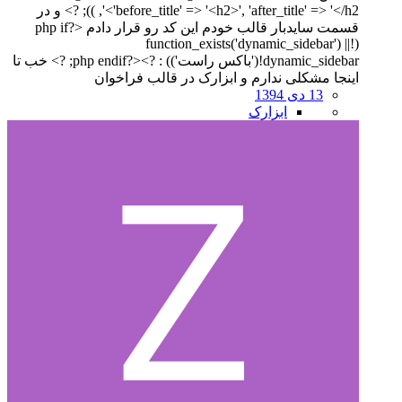
'before_title' => '<h2>', 'after_title' => '</h2>', )); ?> و در
قسمت سایدبار قالب خودم این کد رو قرار دادم <?php if
(!function_exists('dynamic_sidebar') ||
!dynamic_sidebar('باکس راست')) : ?><?php endif; ?> خب تا
اینجا مشکلی ندارم و ابزارک در قالب فراخوان
13 دی 1394
ابزارک