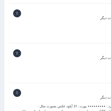
ت دیگر
ت دیگر
ت دیگر
درود FlieZila .1 2. هاست : Dl.gamemods.ir نام کاربری : gamemods پسورد : ••••••••• پورت : 21 آپلود عکس بصورت مثال :