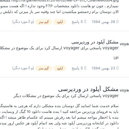
نمیدارم ، چون تو هاست دانلود مشخصات TP
الان دوستان برام زحمتشو میکشیدن اما چند وقتیه سر باز میزنن که دلیلش رو
(و 2 مورد دیگر)
28 بهمن 1394
5 پاسخ
آپلود
گیم مدز
مشکل آپلود در وردپرسی
voyager
پاسخی برای
voyager
ارسال کرد برای یک موضوع در
مشکلا
UP
(و 2 مورد دیگر)
23 بهمن 1394
5 پاسخ
آپلود
گیم مدز
مشکل آپلود در وردپرسی
voyager
پاسخی ارسال کرد برای یک موضوع در
مشکلات دیگر
سلام خدمت شما اساتید گل دوستان بنده مشکلی دارم که هرچی به هاستینگم 
باید به فرومای وردپرس مراجع
بنده با اخطار مواجه میشم اما بعد رفرش میبینم که عکسام ظاهر میشه ! ا
دانلود در کتابخانه وردپرسی آپلود شه ولی بعد اتمام آپلود هر عکس ارور 
ارور و میشه گفت الکی نمایش میده ! مورد دوم اینکه