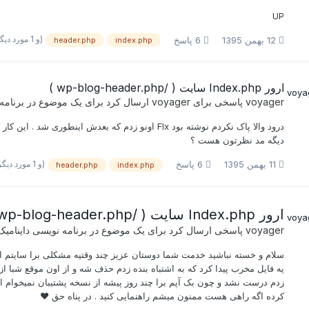
UP
(و 1 مورد دیگر)
12 بهمن 1395
6 پاسخ
header.php
index.php
ارور Index.php سایت ( /wp-blog-header.php )
voyager
پاسخی برای
voyager
ارسال کرد برای یک موضوع در
برنامه
درود والا پاک نکردم نوشته بود FIx اونو زدم که بعدش ا
دیگه مد نظرتون هست ؟
(و 1 مورد دیگر)
11 بهمن 1395
6 پاسخ
header.php
index.php
ارور Index.php سایت ( /wp-blog-header.php )
voyager
پاسخی ارسال کرد برای یک موضوع در
برنامه نویسی داینامیک
زدم درست نشد و چون بک آپم برا چند روز پیشه از نسخه پشتیبان نمیخوام ا
کرده اگه راهی هست ممنون میشم راهنمایی کنید . در پناه حق ♥