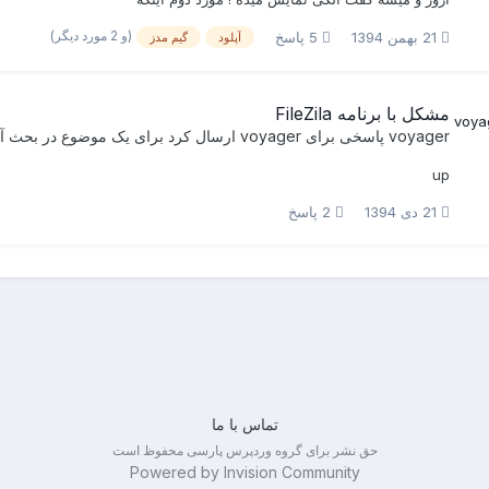
(و 2 مورد دیگر)
21 بهمن 1394
5 پاسخ
آپلود
گیم مدز
مشکل با برنامه FileZila
voyager
پاسخی برای
voyager
ارسال کرد برای یک موضوع در
بحث آز
up
21 دی 1394
2 پاسخ
تماس با ما
حق نشر برای گروه وردپرس پارسی محفوظ است
Powered by Invision Community