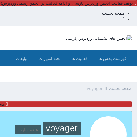
توقف فعالیت انجمن وردپرس پارسی، و ادامه فعالیت در انجمن رسمی وردپرس(کل
صفحه نخست
فهرست بخش ها
فعالیت ها
تخته امتیازات
تبلیغات
صفحه نخست
voyager
توق
voyager
عضو سایت