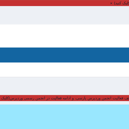
یک کنید)
×
ف فعالیت انجمن وردپرس پارسی، و ادامه فعالیت در انجمن رسمی وردپرس(کلیک ک