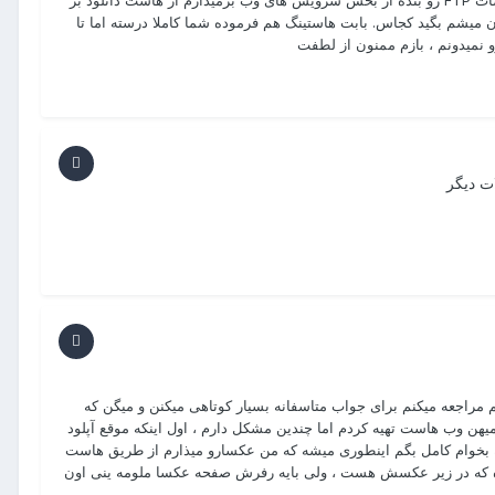
http://dl.gamemods.ir/2016/02/MB-LP-311_-_GameMods4.jpg مشخصات FTP رو بنده از بخش سرویس های وب برمیدارم از هاست دانلود بر
F وجود نداره ! اگه هست ممنون میشم بگید کجاس. بابت هاستینگ هم فرموده شما کاملا درسته اما تا
 نمیدونم ، بازم ممنون از لطفت
ت دیگر
مراجعه میکنم برای جواب متاسفانه بسیار کوتاهی میکنن و میگن که
ه کنید ! بنده هاست دانلود 10 گیگ از وبسایت میهن وب هاست تهیه کردم اما چندین مشکل دارم ، اول اینکه موقع آپلود
گه بخوام کامل بگم اینطوری میشه که من عکسارو میذارم از طریق هاست
میده که در زیر عکسش هست ، ولی بایه رفرش صفحه عکسا ملومه ینی اون