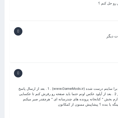
رو حل کنم ؟
ت دیگر
درود مستقیم میرم سره اصل مطلب دوستان چند روزیه که مشکلات بسیاری برا سایتم درست شده (www.GameMods.ir) . 1 . بعد از ارسال پاسخ
نظرات حتما باید صفحه رو رفرش کنم تا پاسخ نظری که ارسال کردم رو ببینم 2 . بعد از آپلود عکس اونم حتما باید صفحه رو رفرش کنم تا عکسایی
عکسی در پست بذارم بخش " کتابخانه پرونده های چندرسانه ای " هرچقدر صبر میکنم
گه یا بنده ؟ پیشاپیش ممنون از کمکاتون