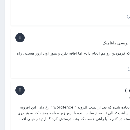
 نویسی داینامیک
ینطوری شد . این کار که فرمودین رو هم انجام دادم اما افاقه نکرد و هنوز اون ارور هست . راه
سلام و خسته نباشید خدمت شما دوستان عزیز چند وقتیه مشکلی برا سایتم ایجاده شده که بعد از نصب افزونه " wordfence " رخ داد . این افزونه
یه فایل مخرب پیدا کرد که به اشتباه بنده زدم حذف شه و از اون موقع شبا از ساعت 2 الی 10 صبح سایت بنده با ارور زیر مواجه میشه که به هر دری
ستفاده کنم ، آیا راهی هست که بشه درستش کرد ؟ بازدیدم خیلی افت