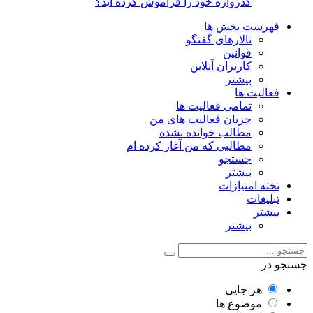
گذرواژه خود را فراموش کرده اید؟
فهرست بخش ها
تالارهای گفتگو
قوانین
کاربران آنلاین
بیشتر
فعالیت ها
تمامی فعالیت ها
جریان فعالیت های من
مطالب خوانده نشده
مطالبی که من آغاز کرده ام
جستجو
بیشتر
تخته امتیازات
تبلیغات
بیشتر
بیشتر
جستجو در
هر جایی
موضوع ها