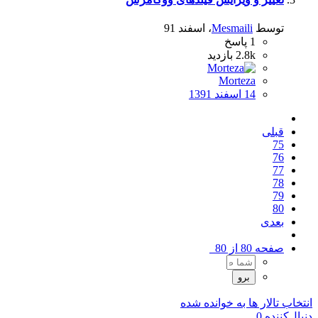
توسط
Mesmaili
،
اسفند 91
1
پاسخ
2.8k
بازدید
Morteza
14 اسفند 1391
قبلی
75
76
77
78
79
80
بعدی
صفحه 80 از 80
انتخاب تالار ها به خوانده شده
دنبال‌کننده
0