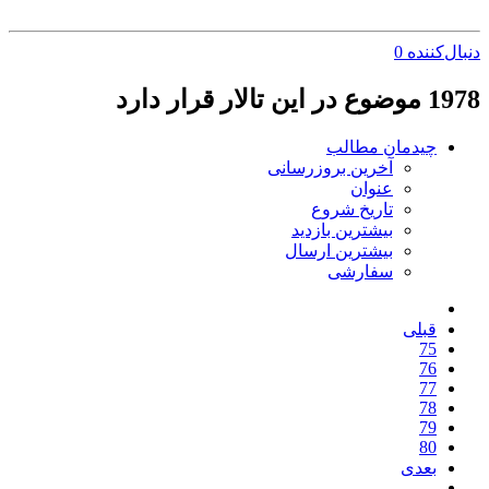
دنبال‌کننده
0
1978 موضوع در این تالار قرار دارد
چیدمان مطالب
آخرین بروزرسانی
عنوان
تاریخ شروع
بیشترین بازدید
بیشترین ارسال
سفارشی
قبلی
75
76
77
78
79
80
بعدی