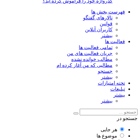
گذرواژه خود را فراموش کرده اید؟
فهرست بخش ها
تالارهای گفتگو
قوانین
کاربران آنلاین
بیشتر
فعالیت ها
تمامی فعالیت ها
جریان فعالیت های من
مطالب خوانده نشده
مطالبی که من آغاز کرده ام
جستجو
بیشتر
تخته امتیازات
تبلیغات
بیشتر
بیشتر
جستجو در
هر جایی
موضوع ها