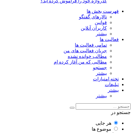
گذرواژه خود را فراموش کرده اید؟
فهرست بخش ها
تالارهای گفتگو
قوانین
کاربران آنلاین
بیشتر
فعالیت ها
تمامی فعالیت ها
جریان فعالیت های من
مطالب خوانده نشده
مطالبی که من آغاز کرده ام
جستجو
بیشتر
تخته امتیازات
تبلیغات
بیشتر
بیشتر
جستجو در
هر جایی
موضوع ها