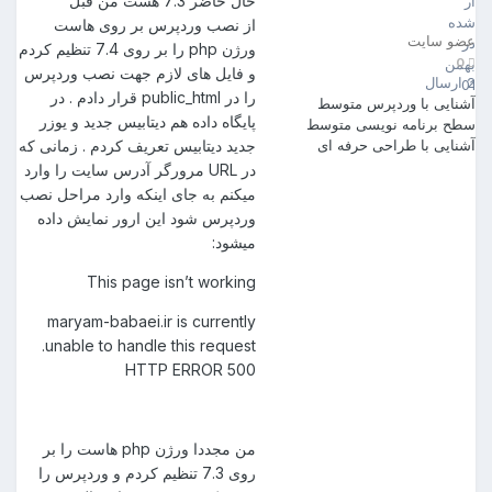
حال حاضر 7.3 هست من قبل
ارسال
شده
از نصب وردپرس بر روی هاست
عضو سایت
در
ورژن php را بر روی 7.4 تنظیم کردم
0
بهمن
و فایل های لازم جهت نصب وردپرس
2 ارسال
01
را در public_html قرار دادم . در
آشنایی با وردپرس
متوسط
پایگاه داده هم دیتابیس جدید و یوزر
سطح برنامه نویسی
متوسط
آشنایی با طراحی
حرفه ای
جدید دیتابیس تعریف کردم . زمانی که
در URL مرورگر آدرس سایت را وارد
میکنم به جای اینکه وارد مراحل نصب
وردپرس شود این ارور نمایش داده
میشود:
This page isn’t working
maryam-babaei.ir is currently
unable to handle this request.
HTTP ERROR 500
من مجددا ورژن php هاست را بر
روی 7.3 تنظیم کردم و وردپرس را