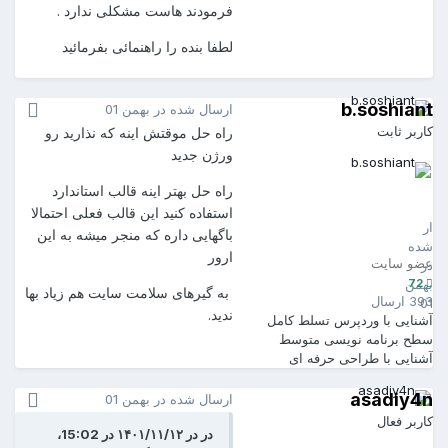
فرمودند هاست مشکلی ندارد .
لطفا بنده را راهنمائی بفرمائید
b.soshiant
ارسال شده در
بهمن 01
کاربر ثابت
راه حل موقتش اینه که نذارید رو
ورژن جدید
راه حل بهتر اینه قالب استاندارد
b.soshiant
72
استفاده کنید این قالب فعلی احتمالا
ارسال
باگهایی داره که منجر میشه به این
شده
ارور
عضو سایت
در
72
بهمن
به گیرهای سلامت سایت هم زیاد بها
393 ارسال
01
ندید.
آشنایی با وردپرس
تسلط کامل
سطح برنامه نویسی
متوسط
آشنایی با طراحی
حرفه ای
asadiy4n
ارسال شده در
بهمن 01
کاربر فعال
در در ۱۴۰۱/۱۱/۱۲ در 15:02،