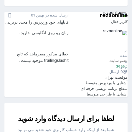
rezaonline
ارسال شده در
بهمن 01
کاربر فعال
فایلهای خود وردپرس را مجدد بریزید .
زبان رو روی انگلیسی بذارید .
rezaonline
2655
ارسال
خطای مذکور میفرمایند که تابع
شده
trailingslashit موجود نیست .
عضو سایت
در
2655
بهمن
927 ارسال
01
موقعیت
تهران
آشنایی با وردپرس
متوسط
سطح برنامه نویسی
حرفه ای
آشنایی با طراحی
متوسط
لطفا برای ارسال دیدگاه وارد شوید
شما بعد از اینکه وارد حساب کاربری خود شدید می توانید