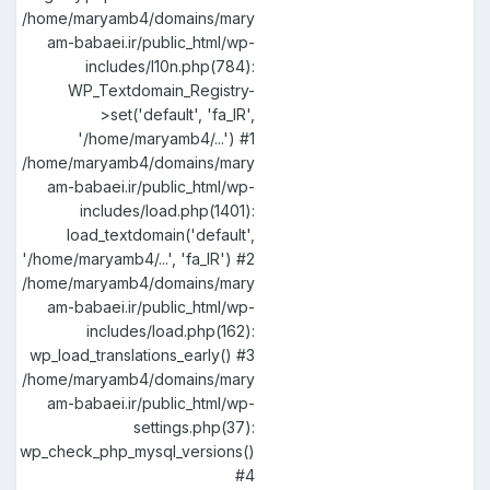
/home/maryamb4/domains/mary
am-babaei.ir/public_html/wp-
includes/l10n.php(784):
WP_Textdomain_Registry-
>set('default', 'fa_IR',
'/home/maryamb4/...') #1
/home/maryamb4/domains/mary
am-babaei.ir/public_html/wp-
includes/load.php(1401):
load_textdomain('default',
'/home/maryamb4/...', 'fa_IR') #2
/home/maryamb4/domains/mary
am-babaei.ir/public_html/wp-
includes/load.php(162):
wp_load_translations_early() #3
/home/maryamb4/domains/mary
am-babaei.ir/public_html/wp-
settings.php(37):
wp_check_php_mysql_versions()
#4