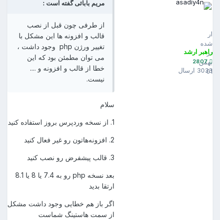
مریم بابائی گفته است :
asadiy4n
2807
از طرفی چون قبل از نصب
ارسال
قالب و افزونه ها این مشکل با
شده
تغییر ورژن php وجود داشت ،
راهبر ارشد
در
می توان مطمئن بود که این
2807
بهمن
خطا از قالب و افزونه و ....
3033 ارسال
01
نیست.
سلام
1. از نسخه وردپرس بروز استفاده کنید
2. افزونه‌هاتون رو غیر فعال کنید
3. قالب پیشفرض رو نصب کنید
بعد نسخه php رو به 7.4 یا 8 یا 8.1
ارتقا بدید
اگر باز هم خطایی وجود داشت مشکل
از سمت هاستینگ شماست