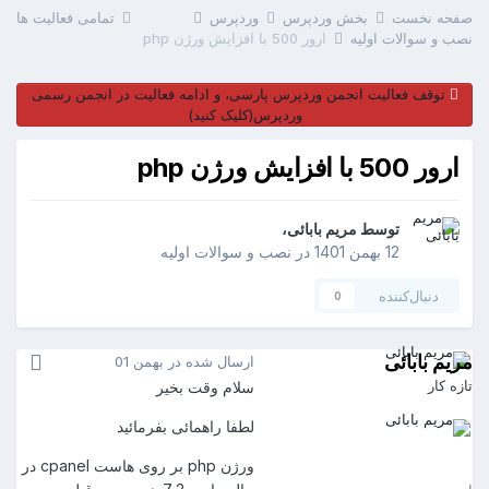
صفحه نخست
بخش وردپرس
وردپرس
تمامی فعالیت ها
نصب و سوالات اولیه
ارور 500 با افزایش ورژن php
توقف فعالیت انجمن وردپرس پارسی، و ادامه فعالیت در انجمن رسمی
وردپرس(کلیک کنید)
ارور 500 با افزایش ورژن php
توسط
مریم بابائی
،
12 بهمن 1401
در
نصب و سوالات اولیه
دنبال‌کننده
0
مریم بابائی
ارسال شده در
بهمن 01
تازه کار
سلام وقت بخیر
لطفا راهمائی بفرمائید
مریم بابائی
ورژن php بر روی هاست cpanel در
0