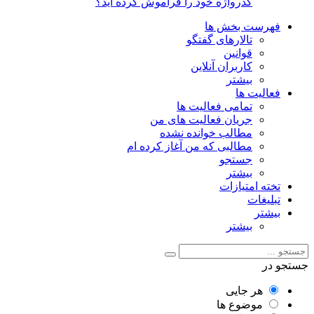
گذرواژه خود را فراموش کرده اید؟
فهرست بخش ها
تالارهای گفتگو
قوانین
کاربران آنلاین
بیشتر
فعالیت ها
تمامی فعالیت ها
جریان فعالیت های من
مطالب خوانده نشده
مطالبی که من آغاز کرده ام
جستجو
بیشتر
تخته امتیازات
تبلیغات
بیشتر
بیشتر
جستجو در
هر جایی
موضوع ها