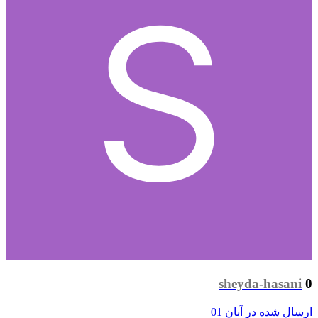
sheyda-hasani
0
ارسال شده در
آبان 01