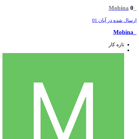
0
_Mobina
ارسال شده در
آبان 01
_Mobina
تازه کار