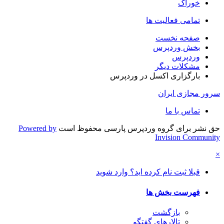
خوراک
تمامی فعالیت ها
صفحه نخست
بخش وردپرس
وردپرس
مشکلات دیگر
بارگزاری اکسل در وردپرس
سرور مجازی ایران
تماس با ما
حق نشر برای گروه وردپرس پارسی محفوظ است
Powered by
Invision Community
×
قبلا ثبت نام کرده اید؟ وارد شوید
فهرست بخش ها
بازگشت
تالارهای گفتگو