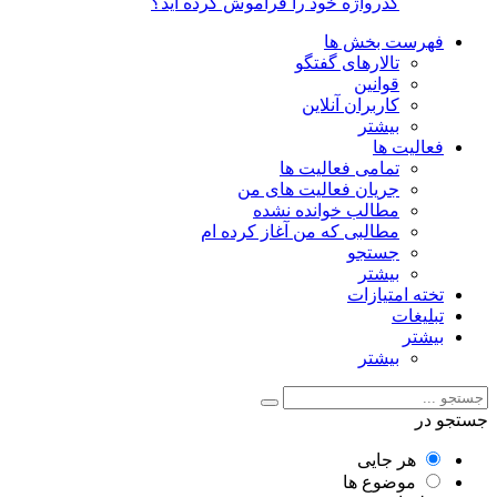
گذرواژه خود را فراموش کرده اید؟
فهرست بخش ها
تالارهای گفتگو
قوانین
کاربران آنلاین
بیشتر
فعالیت ها
تمامی فعالیت ها
جریان فعالیت های من
مطالب خوانده نشده
مطالبی که من آغاز کرده ام
جستجو
بیشتر
تخته امتیازات
تبلیغات
بیشتر
بیشتر
جستجو در
هر جایی
موضوع ها