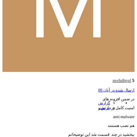
mehdigol
سال شده در
آبان 00
 ضمن افزونه های
گزارش
بازنشر
نیت کامل وردپرس و
anti-malwa
 نصب هستنند
خشید در چند قسمت شد این توضیحاتم