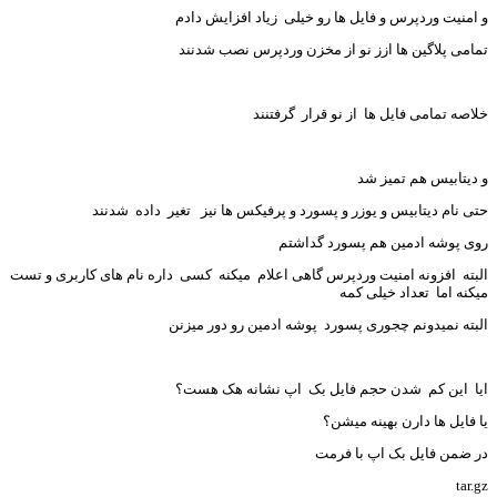
امنیت وردپرس و فایل ها رو خیلی زیاد افزایش دادم
امی پلاگین ها ازز نو از مخزن وردپرس نصب شدنند
اصه تمامی فایل ها از نو قرار گرفتنند
دیتابیس هم تمیز شد
ی نام دیتابیس و یوزر و پسورد و پرفیکس ها نیز تغیر داده شدنند
ی پوشه ادمین هم پسورد گداشتم
بته افزونه امنیت وردپرس گاهی اعلام میکنه کسی داره نام های کاربری و تست
کنه اما تعداد خیلی کمه
بته نمیدونم چجوری پسورد پوشه ادمین رو دور میزنن
ا این کم شدن حجم فایل بک اپ نشانه هک هست؟
 فایل ها دارن بهینه میشن؟
 ضمن فایل بک اپ با فرمت
tar.