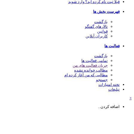
قبلا ثبت نام کرده اید؟ وارد شوید
فهرست بخش ها
بازگشت
تالارهای گفتگو
قوانین
کاربران آنلاین
فعالیت ها
بازگشت
تمامی فعالیت ها
جریان فعالیت های من
مطالب خوانده نشده
مطالبی که من آغاز کرده ام
جستجو
تخته امتیازات
تبلیغات
اضافه کردن...