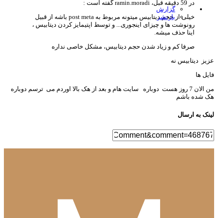
در 59 دقیقه قبل، ramin.moradi گفته است :
گزارش
بازنشر
خیلی از حجم دیتابیس میتونه مربوط به post meta باشه از قبیل
رونوشت ها و چیزای اینجوری... و توسط اپتیمایز کردن دیتابیس ،
اینا حذف میشه.
صرفا کم و زیاد شدن حجم دیتابیس، مشکل خاصی نداره
یز دیتابیس نه
یل ها
من الان 7 روز هست دوباره سایت هام و بعد از هک بالا اوردم می ترسم دوباره
 شده باشم
نک به ارسال