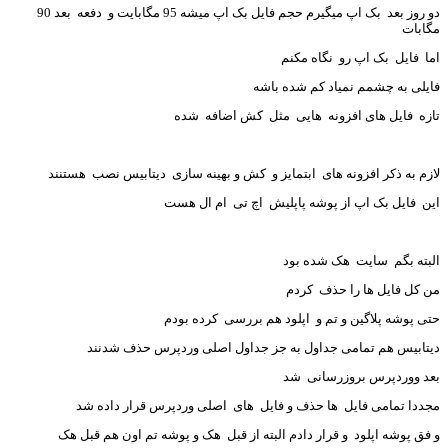
دو روز بعد بک اپ میگیرم حجم فایل بک اپ میشه 95 مگابایت و دفعه بعد 90
ابات
ا فایل بک اپ رو نگاه مکنم
یلی به چشمم نمیاد کم شده باشه
زه فایل های افزونه هایی مثل کش اضافه شده
زم به ذکر افزونه های ابتمایز و کش و بهینه سازی دیتابیس نصب هستنند
ن فایل بک اپ از پوشه پاپلیش اچ تی ام ال هست
بته بگم سایت هک شده بود
 کل فایل ها را حذف کردم
ی پوشه پلاگین و تم و اپلود هم بررسی کرده بودم
تابیس هم تمامی جداول به جز جداول اصلی وردپرس حذف شدنند
د ووردپرس بروزرسانی شد
ددا تمامی فایل ها حذف و فایل های اصلی وردپرس قرار داده شد
فق پوشه اپلود و قرار دادم البته از قبل هک و پوشه تم اون هم قبل هک