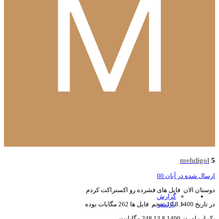
mehdigol
سال شده در
آبان 00
ستان الان فایل های فشرده رو اکستراکت کردم
گزارش
10.8.140 حجم فایل ها 262 مگابات بوده
بازنشر
 امروز 13.8.1400 248 مگابایت