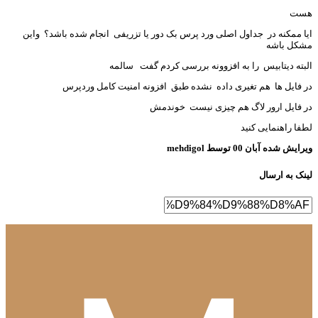
ست
ا ممکنه در جداول اصلی ورد پرس بک دور یا تزریفی انجام شده باشد؟ واین
کل باشه
بته دیتابیس را به افزوونه بررسی کردم گفت سالمه
 فایل ها هم تغیری داده نشده طبق افزونه امنیت کامل وردپرس
 فایل ارور لاگ هم چیزی نیست خوندمش
فا راهنمایی کنید
رایش شده
آبان 00
توسط mehdigol
نک به ارسال