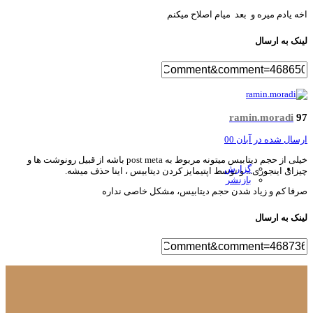
ه یادم میره و بعد میام اصلاح میکنم
نک به ارسال
ramin.moradi
سال شده در
آبان 00
خیلی از حجم دیتابیس میتونه مربوط به post meta باشه از قبیل رونوشت ها و
گزارش
زای اینجوری... و توسط اپتیمایز کردن دیتابیس ، اینا حذف میشه.
بازنشر
فا کم و زیاد شدن حجم دیتابیس، مشکل خاصی نداره
نک به ارسال