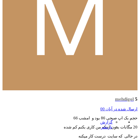
mehdigol
سال شده در
آبان 00
 بک اپ صبحی 86 بود و امشب 66
گزارش
ری بکنم کم شده
بازنشر
 حالی که سایت درست کار میکنه