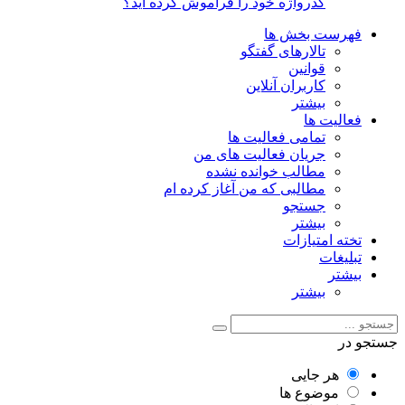
گذرواژه خود را فراموش کرده اید؟
فهرست بخش ها
تالارهای گفتگو
قوانین
کاربران آنلاین
بیشتر
فعالیت ها
تمامی فعالیت ها
جریان فعالیت های من
مطالب خوانده نشده
مطالبی که من آغاز کرده ام
جستجو
بیشتر
تخته امتیازات
تبلیغات
بیشتر
بیشتر
جستجو در
هر جایی
موضوع ها