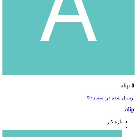
alip
0
ارسال شده در
اسفند 99
alip
تازه کار