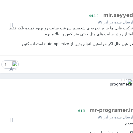
mir.seyye
444
رسال شده در
آذر 99
رکیب فایل ها بنا بر تجربه ی شخصیم سرعت سایت رو بهبود نمیده بلکه فقط
متیاز رو در سایت های مثل جیتی متریکس و.. بالا میبره.
 عین حال اگر خواستین انجام بدین از auto optimize استفاده کنین
1
mr-programer.i
61
رسال شده در
آذر 99
لام
گه سرورتون لایت اسپید هست