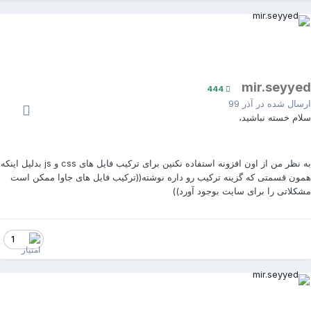
mir.seyye
444
رسال شده در
آذر 99
لام خسته نباشید،
به نظر من از اون افزونه استفاده نکنین برای ترکیب فایل های css و js بدلیل اینکه
مون قسمتی که گزینه ترکیب رو داره نوشته((ترکیب فایل های جاوا ممکن است
شکلاتی را برای سایت بوجود آورد))
1