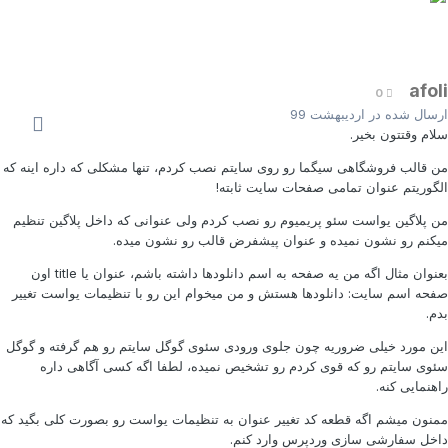
afol
0
رسال شده در
اردیبهشت 99
لام وقتتون بخیر.
ن قالب فروشگاهی سیگما رو روی سایتم نصب کردم، تنها مشکلی که داره اینه که
لگوریتم عنوان تمامی صفحات سایت ثابته!
ن پلاگین یواست سئو پریمیوم رو نصب کردم ولی عنوانی که داخل پلاگین تنظیم
یکنم رو نشون نمیده و عنوان پیشفرض قالب رو نشون میده.
بعنوان مثال اگه من یه صفحه به اسم دانلودها داشته باشم، عنوان یا title اون
فحه اسم سایت: دانلودها هستش و من میخوام این رو با تنظیمات یواست تغییر
دم.
ین مورد خیلی ضروریه چون جلوی ورودی سئوی گوگل سایتم رو هم گرفته و گوگل
ئوی سایتم رو که قوی کردم رو تشخیص نمیده، لطفا اگه کسی آگاهی داره
اهنمایی کنه.
منون میشم اگه قطعه کد تغییر عنوان به تنظیمات یواست رو بصورت کلی بگید که
اخل سفارشی سازی وردپرس وارد کنم.