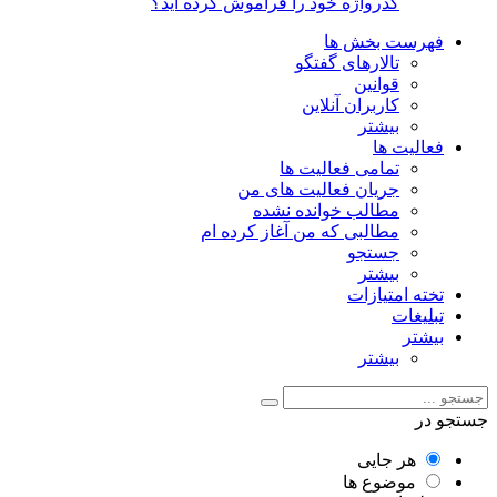
گذرواژه خود را فراموش کرده اید؟
فهرست بخش ها
تالارهای گفتگو
قوانین
کاربران آنلاین
بیشتر
فعالیت ها
تمامی فعالیت ها
جریان فعالیت های من
مطالب خوانده نشده
مطالبی که من آغاز کرده ام
جستجو
بیشتر
تخته امتیازات
تبلیغات
بیشتر
بیشتر
جستجو در
هر جایی
موضوع ها