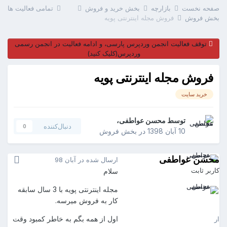
فحه نخست
بازارچه
بخش خرید و فروش
تمامی فعالیت ها
خش فروش
فروش مجله اینترنتی پویه
توقف فعالیت انجمن وردپرس پارسی، و ادامه فعالیت در انجمن رسمی
وردپرس(کلیک کنید)
فروش مجله اینترنتی پویه
خرید سایت
توسط
محسن عواطفی
،
دنبال‌کننده
0
10 آبان 1398
در
بخش فروش
حسن عواطفی
ارسال شده در
آبان 98
اربر ثابت
سلام
مجله اینترنتی پویه با 3 سال سابقه
کار به فروش میرسه.
حسن عواطفی
121
اول از همه بگم به خاطر کمبود وقت
رسال