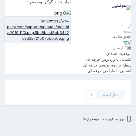
آمار جدید گوگل وبمستر :
حسن عواطفی
121
رسال
ده
ضو سایت
ر
121
بان
39 ارسال
9
وقعیت
همدان
شنایی با وردپرس
حرفه ای
طح برنامه نویسی
حرفه ای
شنایی با طراحی
حرفه ای
دنبال‌کننده
0
برو به فهرست موضوع ها