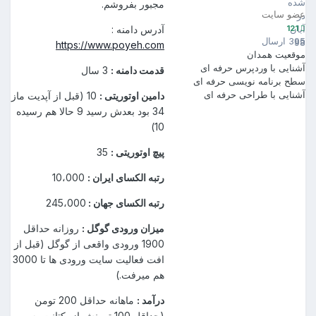
ده
مجبور بفروشم.
ضو سایت
ر
121
بان
آدرس دامنه :
39 ارسال
9
https://www.poyeh.com
وقعیت
همدان
شنایی با وردپرس
حرفه ای
قدمت دامنه :
3 سال
طح برنامه نویسی
حرفه ای
شنایی با طراحی
حرفه ای
دامین اوتوریتی :
10 (قبل از آپدیت ماز
34 بود بعدش رسید 9 حالا هم رسیده
10)
پیچ اوتوریتی :
35
رتبه الکسای ایران :
10،000
رتبه الکسای جهان :
245،000
میزان ورودی گوگل :
روزانه حداقل
1900 ورودی واقعی از گوگل (قبل از
افت فعالیت سایت ورودی ها تا 3000
هم میرفت.)
درآمد :
ماهانه حداقل 200 تومن
(حداقل 100 تومنش از یکتانت به