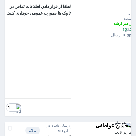
saja
لطفا از قرار دادن اطلاعات تماس در
731
رسال
تایپک ها بصورت عمومی خوداری کنید.
ده
اهبر ارشد
ر
731
بان
102 ارسال
9
1
حسن عواطفی
ارسال شده در
مالک
آبان 98
اربر ثابت