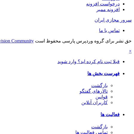
درخواست افزونه
افزونه ممبر
سرور مجازی ایران
تماس با ما
حق نشر برای گروه وردپرس پارسی محفوظ است
vision Community
×
قبلا ثبت نام کرده اید؟ وارد شوید
فهرست بخش ها
بازگشت
تالارهای گفتگو
قوانین
کاربران آنلاین
فعالیت ها
بازگشت
تمامی فعالیت ها