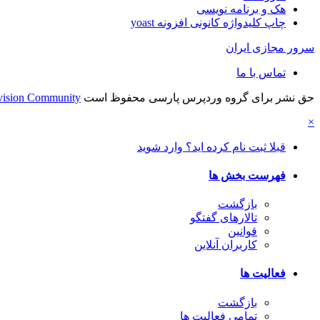
هک و برنامه نویسی
چاپ کلیدواژه کانونی افزونه yoast
سرور مجازی ایران
تماس با ما
حق نشر برای گروه وردپرس پارسی محفوظ است
vision Community
×
قبلا ثبت نام کرده اید؟ وارد شوید
فهرست بخش ها
بازگشت
تالارهای گفتگو
قوانین
کاربران آنلاین
فعالیت ها
بازگشت
تمامی فعالیت ها