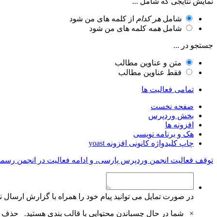
نمایش نتایجی که شامل ...
شامل
هر کدام
از کلمه های من شود
شامل
همه
کلمه های من شود
جستجو در ...
متن و عناوین مطالب
فقط عناوین مطالب
تمامی فعالیت ها
صفحه نخست
بخش وردپرس
افزونه ها
هک و برنامه نویسی
چاپ کلیدواژه کانونی افزونه yoast
توقف فعالیت انجمن وردپرس پارسی، و ادامه فعالیت در انجمن رسم
در صورت تمایل می توانید پیام خود را همراه با گزارش ارسال نم
×
شما در حال چسباندن محتوایی با قالب بندی هستید.
حذف ق