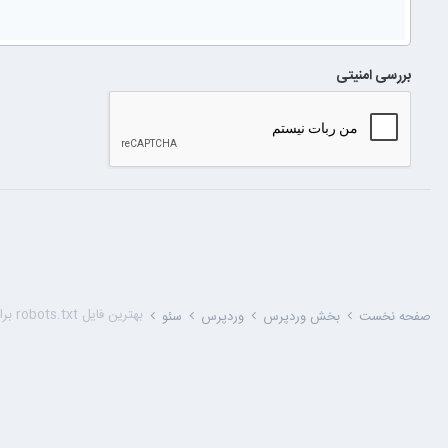
بررسی امنیتی
بهترین فایل robots.txt برای وردپرس
صفحه نخست
بخش وردپرس
وردپرس
سئو