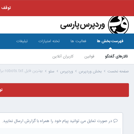
توقف ف
فهرست بخش ها
فعالیت ها
تخته امتیازات
تبلیغات
تالارهای گفتگو
قوانین
کاربران آنلاین
بهترین فایل robots.txt برای وردپرس
صفحه نخست
بخش وردپرس
وردپرس
سئو
تو
در صورت تمایل می توانید پیام خود را همراه با گزارش ارسال نمایید.