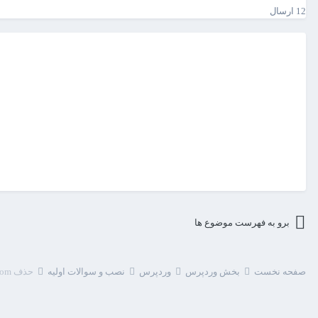
12 ارسال
برو به فهرست موضوع ها
صفحه نخست
بخش وردپرس
وردپرس
نصب و سوالات اولیه
حذف fonts.googleapis.com و maps.googleapis.com