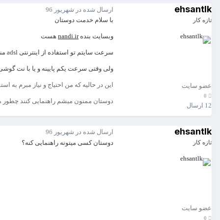
ehsantlk
ارسال شده در
شهریور 96
با سلام خدمت دوستان
تازه کار
وبسایت بنده
nandi.ir
هست
سرعت سایتم تو استفاده از اینترنتی adsl مناسبه و سعی کردم بهینه باشه
ولی وقتی سرعت یکم پایینه و یا با نت گوشی
این در حالیه که من احتیاج و نیاز مبرم به است
عضو سایت
0
دوستان ممنون میشم راهنمایی کنند چطور میت
12 ارسال
ehsantlk
ارسال شده در
شهریور 96
دوستان کسی میتونه راهنمایی کنه؟
تازه کار
عضو سایت
0