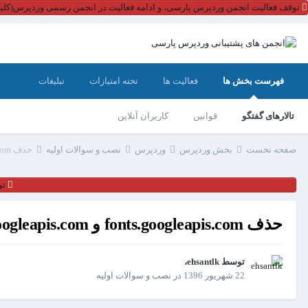
توقف فعالیت انجمن وردپرس پارسی، و ادامه فعالیت در انجمن رسمی وردپرس(کلیک
فهرست بخش ها
فعالیت ها
تخته امتیازات
تبلیغات
تالارهای گفتگو
قوانین
کاربران آنلاین
صفحه نخست
بخش وردپرس
وردپرس
نصب و سوالات اولیه
حذف fonts.googleapis.com و maps.googleapis.com
تو
حذف fonts.googleapis.com و maps.googleapis.com
توسط
ehsantlk
،
22 شهریور 1396
در
نصب و سوالات اولیه