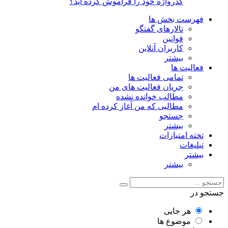
گذرواژه خود را فراموش کرده اید؟
فهرست بخش ها
تالارهای گفتگو
قوانین
کاربران آنلاین
بیشتر
فعالیت ها
تمامی فعالیت ها
جریان فعالیت های من
مطالب خوانده نشده
مطالبی که من آغاز کرده ام
جستجو
بیشتر
تخته امتیازات
تبلیغات
بیشتر
بیشتر
جستجو در
هر جایی
موضوع ها