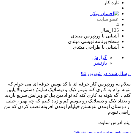
تازه کار
عضو سایت
4
35 ارسال
آشنایی با وردپرس
مبتدی
سطح برنامه نویسی
مبتدی
آشنایی با طراحی
مبتدی
گزارش
بازنشر
ارسال شده در
شهریور 94
سلام یه وردپرس کار حرفه ای یا کد نویس حرفه ای می خوام که
بتونه برام یه کاری کنه بتونم لایک و دیسلایک سایتمُ دستی بالا پایین
کنم ، اگه بتونه یه کاری کنه که تو ادمین پنل تو ویرایش سریع بازدید
و تعداد لایک و دیسلایک رو بتونیم کم و زیاد کنیم که چه بهتر ، خیلی
از دوستان اومدن نتونستن خیلیام اومدن افزونه نصب کردن که من
راضی نبودم
اینم ادرس سایت
http://www.nabzetaraneh.com/