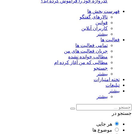
گذرواژه خود را فراموش کرده اید؟
فهرست بخش ها
تالارهای گفتگو
قوانین
کاربران آنلاین
بیشتر
فعالیت ها
تمامی فعالیت ها
جریان فعالیت های من
مطالب خوانده نشده
مطالبی که من آغاز کرده ام
جستجو
بیشتر
تخته امتیازات
تبلیغات
بیشتر
بیشتر
جستجو در
هر جایی
موضوع ها