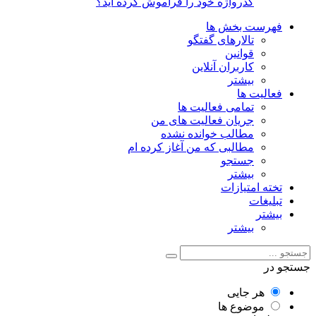
گذرواژه خود را فراموش کرده اید؟
فهرست بخش ها
تالارهای گفتگو
قوانین
کاربران آنلاین
بیشتر
فعالیت ها
تمامی فعالیت ها
جریان فعالیت های من
مطالب خوانده نشده
مطالبی که من آغاز کرده ام
جستجو
بیشتر
تخته امتیازات
تبلیغات
بیشتر
بیشتر
جستجو در
هر جایی
موضوع ها