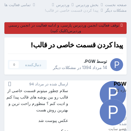
صفحه نخست
بخش وردپرس
وردپرس
تمامی فعالیت ها
مشکلات دیگر
پیدا کردن قسمت خاصی در قالب!
توقف فعالیت انجمن وردپرس پارسی، و ادامه فعالیت در انجمن رسمی
وردپرس(کلیک کنید)
پیدا کردن قسمت خاصی در قالب!
توسط
PGW
،
دنبال‌کننده
0
14 مرداد 1394
در
مشکلات دیگر
PGW
ارسال شده در
مرداد 94
تازه کار
سلام چطور میتونم قسمت خاصی از
قالب رو بین پوشه های قالب پیدا کنم
و ادیت کنم ؟ منظورم راحت ترین و
بهترین روش هست
PGW
19
ارسال
عکس پیوست شد
شده
عضو سایت
در
تشکر