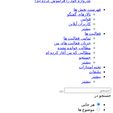
گذرواژه خود را فراموش کرده اید؟
فهرست بخش ها
تالارهای گفتگو
قوانین
کاربران آنلاین
بیشتر
فعالیت ها
تمامی فعالیت ها
جریان فعالیت های من
مطالب خوانده نشده
مطالبی که من آغاز کرده ام
جستجو
بیشتر
تخته امتیازات
تبلیغات
بیشتر
بیشتر
جستجو در
هر جایی
موضوع ها