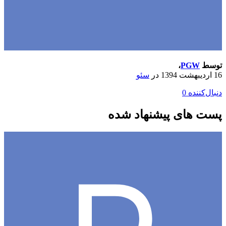
ط
PGW
،
در
سئو
کننده
0
 های پیشنهاد شده