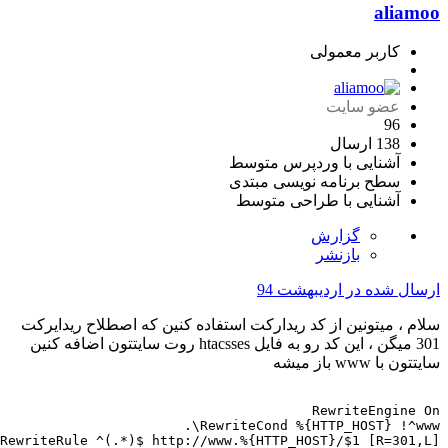
ali
کاربر معمولی
عضو سایت
96
138 ارسال
آشنایی با وردپرس
متوسط
سطح برنامه نویسی
مبتدی
آشنایی با طراحی
متوسط
گزارش
بازنشر
ل شده در
اردیبهشت 94
، میتونین از کد ریدارکت استفاده کنین که اصطلاح ریدایرکت
301 میگن ، این کد رو به فایل htacsses روت سایتتون اضافه کنین
www باز میشه
RewriteEngin
RewriteCond %{HTTP_HOST} !^
RewriteRule ^(.*)$ http://www.%{HTTP_HOST}/$1 [R=30