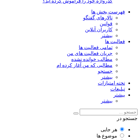
گذرواژه خود را فراموش کرده اید؟
فهرست بخش ها
تالارهای گفتگو
قوانین
کاربران آنلاین
بیشتر
فعالیت ها
تمامی فعالیت ها
جریان فعالیت های من
مطالب خوانده نشده
مطالبی که من آغاز کرده ام
جستجو
بیشتر
تخته امتیازات
تبلیغات
بیشتر
بیشتر
و در
هر جایی
موضوع ها