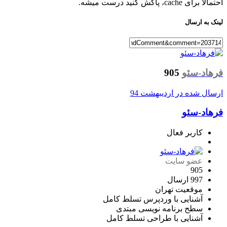
ca، پاکش کنید درست میشه.
ه ارسال
د-سئو
905
ل شده در
اردیبهشت 94
د-سئو
کاربر فعال
عضو سایت
905
997 ارسال
موقعیت
تهران
آشنایی با وردپرس
تسلط کامل
سطح برنامه نویسی
مبتدی
آشنایی با طراحی
تسلط کامل