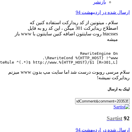
بازنشر
ل شده در
اردیبهشت 94
سلام ، میتونین از کد ریدارکت استفاده کنین که
اصطلاح ریدایرکت 301 میگن ، این کد رو به فایل
htacsses روت سایتتون اضافه کنین سایتتون با www باز
میشه
RewriteEngine On
RewriteCond %{HTTP_HOST} !^www\.
RewriteRule ^(.*)$ http://www.%{HTTP_HOST}/$1 [R=301,L]
سلام مرسی روبوت درست شد اما سایت مپ بدون www میزنم
رکت نمیشه!
ه ارسال
Sartis
ل شده در
اردیبهشت 94