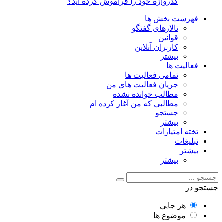
گذرواژه خود را فراموش کرده اید؟
فهرست بخش ها
تالارهای گفتگو
قوانین
کاربران آنلاین
بیشتر
فعالیت ها
تمامی فعالیت ها
جریان فعالیت های من
مطالب خوانده نشده
مطالبی که من آغاز کرده ام
جستجو
بیشتر
تخته امتیازات
تبلیغات
بیشتر
بیشتر
جستجو در
هر جایی
موضوع ها