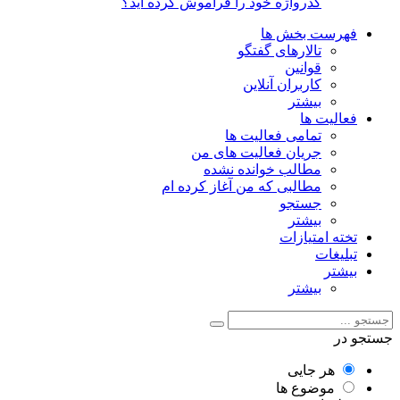
گذرواژه خود را فراموش کرده اید؟
فهرست بخش ها
تالارهای گفتگو
قوانین
کاربران آنلاین
بیشتر
فعالیت ها
تمامی فعالیت ها
جریان فعالیت های من
مطالب خوانده نشده
مطالبی که من آغاز کرده ام
جستجو
بیشتر
تخته امتیازات
تبلیغات
بیشتر
بیشتر
جستجو در
هر جایی
موضوع ها