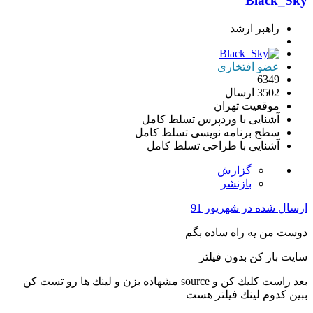
Black_Sky
راهبر ارشد
عضو افتخاری
6349
3502 ارسال
موقعیت
تهران
آشنایی با وردپرس
تسلط کامل
سطح برنامه نویسی
تسلط کامل
آشنایی با طراحی
تسلط کامل
گزارش
بازنشر
ارسال شده در
شهریور 91
دوست من يه راه ساده بگم
سايت باز كن بدون فيلتر
بعد راست كليك كن و source مشهاده بزن و لينك ها رو تست كن
ببين كدوم لينك فيلتر هست