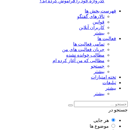
گذرواژه خود را فراموش کرده اید؟
فهرست بخش ها
تالارهای گفتگو
قوانین
کاربران آنلاین
بیشتر
فعالیت ها
تمامی فعالیت ها
جریان فعالیت های من
مطالب خوانده نشده
مطالبی که من آغاز کرده ام
جستجو
بیشتر
تخته امتیازات
تبلیغات
بیشتر
بیشتر
جستجو در
هر جایی
موضوع ها