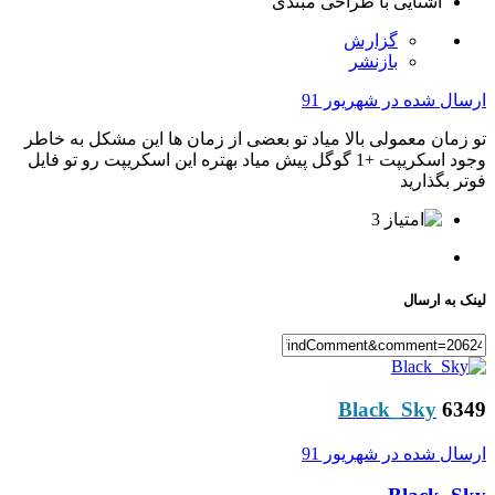
آشنایی با طراحی
مبتدی
گزارش
بازنشر
ارسال شده در
شهریور 91
تو زمان معمولی بالا میاد تو بعضی از زمان ها این مشکل به خاطر
وجود اسکریپت +1 گوگل پیش میاد بهتره این اسکریپت رو تو فایل
فوتر بگذارید
3
لینک به ارسال
Black_Sky
6349
ارسال شده در
شهریور 91