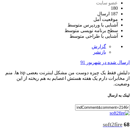
عضو سایت
180
187 ارسال
موقعیت
آمل
آشنایی با وردپرس
متوسط
سطح برنامه نویسی
متوسط
آشنایی با طراحی
متوسط
گزارش
بازنشر
ارسال شده در
شهریور 91
دلیلش فقط یک چیزه دوست من مشکل اینترنت بعضی isp ها. منم
از مخابرات دارم یک هفته هستش اعصابم به هم ریخته از این
وضعیت.
لینک به ارسال
soft2fire
68