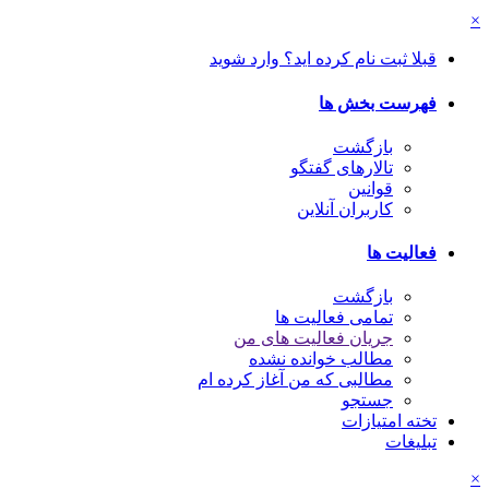
×
قبلا ثبت نام کرده اید؟ وارد شوید
فهرست بخش ها
بازگشت
تالارهای گفتگو
قوانین
کاربران آنلاین
فعالیت ها
بازگشت
تمامی فعالیت ها
جریان فعالیت های من
مطالب خوانده نشده
مطالبی که من آغاز کرده ام
جستجو
تخته امتیازات
تبلیغات
×