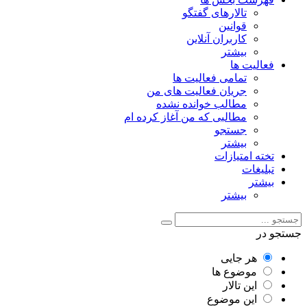
تالارهای گفتگو
قوانین
کاربران آنلاین
بیشتر
فعالیت ها
تمامی فعالیت ها
جریان فعالیت های من
مطالب خوانده نشده
مطالبی که من آغاز کرده ام
جستجو
بیشتر
تخته امتیازات
تبلیغات
بیشتر
بیشتر
جستجو در
هر جایی
موضوع ها
این تالار
این موضوع