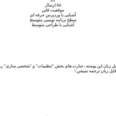
83
64 ارسال
موقعیت
قاین
آشنایی با وردپرس
حرفه ای
سطح برنامه نویسی
متوسط
آشنایی با طراحی
متوسط
 زبان این پوسته ،‌عبارت های بخش "تنظیمات" و "شخصی سازی" رو در
ایل زبان ترجمه نمیشن !