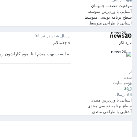
93
موقعیت
نـصفـــ جــهــان
آشنایی با وردپرس
متوسط
سطح برنامه نویسی
متوسط
آشنایی با طراحی
متوسط
news20
ارسال شده در
تیر 93
تازه کار
<p>سلام
یه لیست بهت میدم اینا نموه کاراشون رو 
news20
39
ارسال
شده
عضو سایت
در
39
تیر
77 ارسال
93
آشنایی با وردپرس
مبتدی
سطح برنامه نویسی
مبتدی
آشنایی با طراحی
مبتدی