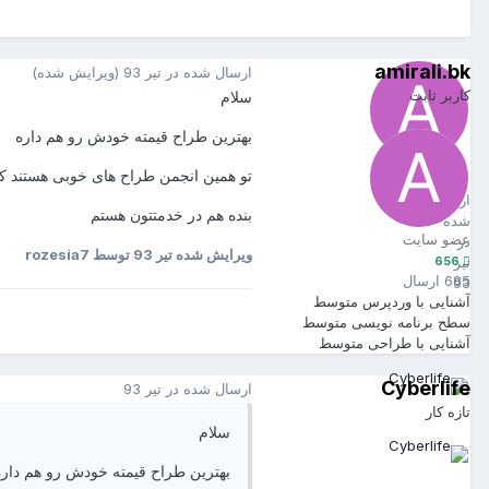
amirali.bk
ارسال شده در
تیر 93
(ویرایش شده)
کاربر ثابت
سلام
بهترین طراح قیمته خودش رو هم داره
amirali.bk
تو همین انجمن طراح های خوبی هستند که 
656
ارسال
بنده هم در خدمتتون هستم
شده
عضو سایت
در
ویرایش شده
تیر 93
توسط rozesia7
656
تیر
685 ارسال
93
آشنایی با وردپرس
متوسط
سطح برنامه نویسی
متوسط
آشنایی با طراحی
متوسط
Cyberlife
ارسال شده در
تیر 93
تازه کار
سلام
بهترین طراح قیمته خودش رو هم داره