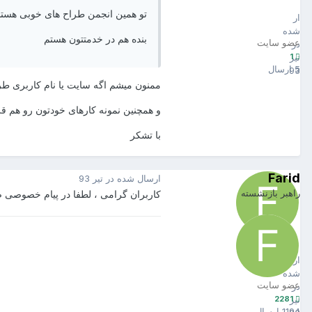
Cyberlife
1
تو همین انجمن طراح های خوبی هستند 
ارسال
شده
بنده هم در خدمتتون هستم
عضو سایت
در
1
تیر
5 ارسال
93
ممنون میشم اگه سایت یا نام کاربری طر
و همچنین نمونه کارهای خودتون رو هم قرا
با تشکر
Farid
ارسال شده در
تیر 93
راهبر بازنشسته
کاربران گرامی ، لطفا در پیام خصوصی 
Farid
2281
ارسال
شده
عضو سایت
در
2281
تیر
1194 ارسال