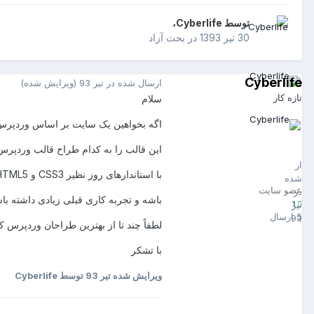
توسط
Cyberlife
،
30 تیر 1393
در
بحث آزاد
Cyberlife
ارسال شده در
تیر 93
(ویرایش شده)
تازه کار
سلام
اگه بخواهین یک سایت بر اساس وردپرس ر
Cyberlife
این قالب را به کدام طراح قالب وردپرس
1
ارسال
با استاندارهای روز نظیر CSS3 و HTML5 و همچنین استاندارد W3C سازگار باشه و همچنین با سلیقه و به روز
شده
عضو سایت
در
باشه و تجربه کاری قبلی زیادی داشته ب
1
تیر
5 ارسال
93
لطفاً چند تا از بهترین طراحان وردپرس که
با تشکر
ویرایش شده
تیر 93
توسط Cyberlife