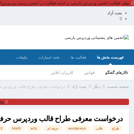
توقف فعالیت انجمن وردپرس پارسی، و ادامه فعالیت در انجمن رسمی وردپرس(کل
بحث آزاد
فهرست بخش ها
فعالیت ها
تخته امتیازات
تبلیغات
تالارهای گفتگو
قوانین
کاربران آنلاین
صفحه نخست
دیگر
بحث آزاد
درخواست معرفی طراح قالب وردپرس حرف
توق
درخواست معرفی طراح قالب وردپرس حرفه ا
طراح
قالب
wordpress
حرفه ای
w3c
html5
s3