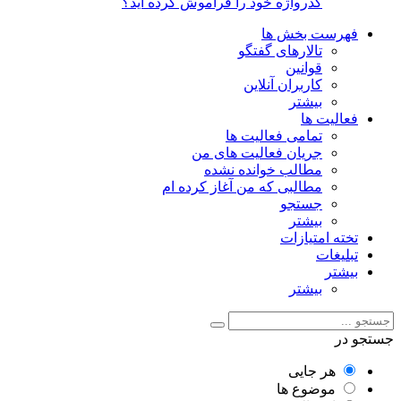
گذرواژه خود را فراموش کرده اید؟
فهرست بخش ها
تالارهای گفتگو
قوانین
کاربران آنلاین
بیشتر
فعالیت ها
تمامی فعالیت ها
جریان فعالیت های من
مطالب خوانده نشده
مطالبی که من آغاز کرده ام
جستجو
بیشتر
تخته امتیازات
تبلیغات
بیشتر
بیشتر
جستجو در
هر جایی
موضوع ها