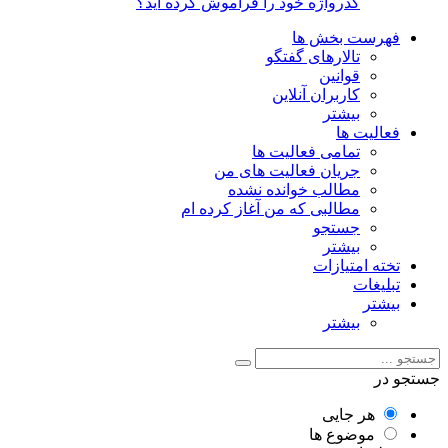
گذرواژه خود را فراموش کرده اید؟
فهرست بخش ها
تالارهای گفتگو
قوانین
کاربران آنلاین
بیشتر
فعالیت ها
تمامی فعالیت ها
جریان فعالیت های من
مطالب خوانده نشده
مطالبی که من آغاز کرده ام
جستجو
بیشتر
تخته امتیازات
تبلیغات
بیشتر
بیشتر
جستجو در
هر جایی
موضوع ها