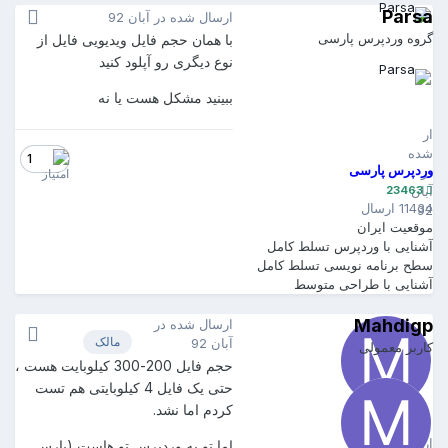
Parsa
ارسال شده در
آبان 92
گروه وردپرس پارسی
با همان حجم فایل ویدیویی فایل از
نوع دیگری رو آپلود کنید
ببینید مشکل هست یا نه
Parsa
23463
ارسال
شده
1
وردپرس پارسی
در
23463
آبان
11434 ارسال
92
موقعیت
ایران
آشنایی با وردپرس
تسلط کامل
سطح برنامه نویسی
تسلط کامل
آشنایی با طراحی
متوسط
Mahdigp
ارسال شده در
مالک
آبان 92
کاربر معمولی
حجم فایل 200-300 کیلوبایت هست ،
حتی یک فایل 4 کیلوبایتی هم تست
کردم اما نشد.
Mahdigp
221
ارسال
اما تو یه وردپرس تو هاست (پارس