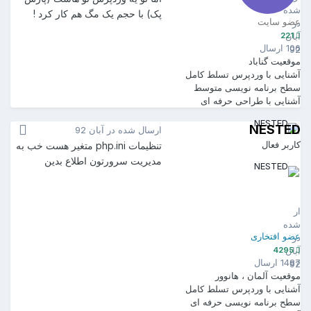
شده
پک) با حجم یک مگ هم کار کرد !
عضو سایت
در
221
آبان
106 ارسال
92
موقعیت
گناباد
آشنایی با وردپرس
تسلط کامل
سطح برنامه نویسی
متوسط
آشنایی با طراحی
حرفه ای
NESTED
ارسال شده در
آبان 92
کاربر فعال
تنظیمات php.ini متغیر هست خب به
مدیریت سرورتون اطلاع بدین
NESTED
4295
ارسال
شده
عضو افتخاری
در
4295
آبان
1487 ارسال
92
موقعیت
آلمان ، هانوور
آشنایی با وردپرس
تسلط کامل
سطح برنامه نویسی
حرفه ای