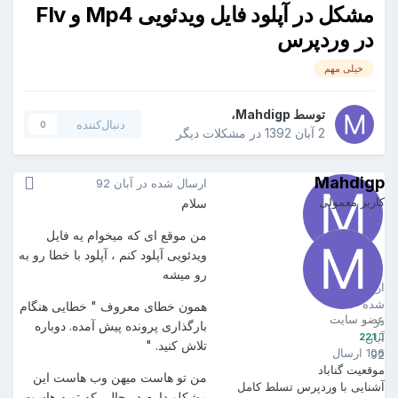
مشکل در آپلود فایل ویدئویی Mp4 و Flv
در وردپرس
خیلی مهم
توسط
Mahdigp
،
دنبال‌کننده
0
2 آبان 1392
در
مشکلات دیگر
Mahdigp
ارسال شده در
آبان 92
کاربر معمولی
سلام
من موقع ای که میخوام یه فایل
ویدئویی آپلود کنم ، آپلود با خطا رو به
Mahdigp
221
رو میشه
ارسال
شده
همون خطای معروف " خطایی هنگام
عضو سایت
در
بارگذاری پرونده پیش آمده. دوباره
221
آبان
تلاش کنید. "
106 ارسال
92
موقعیت
گناباد
من تو هاست میهن وب هاست این
آشنایی با وردپرس
تسلط کامل
مشکلو دارم در حالی که تویه هاست