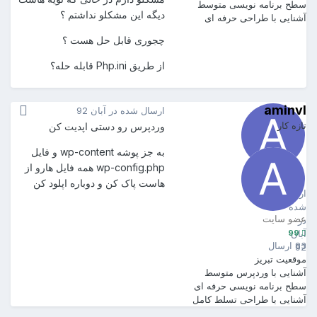
سطح برنامه نویسی
متوسط
دیگه این مشکلو نداشتم ؟
آشنایی با طراحی
حرفه ای
چجوری قابل حل هست ؟
از طریق Php.ini قابله حله؟
aminvl
ارسال شده در
آبان 92
تازه کار
وردپرس رو دستی اپدیت کن
به جز پوشه wp-content و فایل
wp-config.php همه فایل هارو از
aminvl
99
هاست پاک کن و دوباره اپلود کن
ارسال
شده
عضو سایت
در
99
آبان
83 ارسال
92
موقعیت
تبریز
آشنایی با وردپرس
متوسط
سطح برنامه نویسی
حرفه ای
آشنایی با طراحی
تسلط کامل