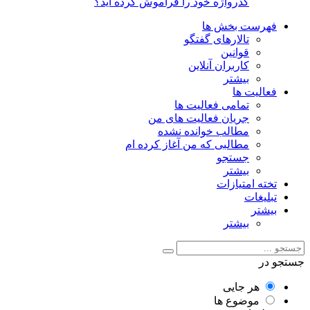
گذرواژه خود را فراموش کرده اید؟
فهرست بخش ها
تالارهای گفتگو
قوانین
کاربران آنلاین
بیشتر
فعالیت ها
تمامی فعالیت ها
جریان فعالیت های من
مطالب خوانده نشده
مطالبی که من آغاز کرده ام
جستجو
بیشتر
تخته امتیازات
تبلیغات
بیشتر
بیشتر
جستجو در
هر جایی
موضوع ها