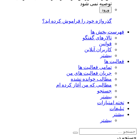
توصیه نمی شود
ورود
گذرواژه خود را فراموش کرده اید؟
فهرست بخش ها
تالارهای گفتگو
قوانین
کاربران آنلاین
بیشتر
فعالیت ها
تمامی فعالیت ها
جریان فعالیت های من
مطالب خوانده نشده
مطالبی که من آغاز کرده ام
جستجو
بیشتر
تخته امتیازات
تبلیغات
بیشتر
بیشتر
جستجو در