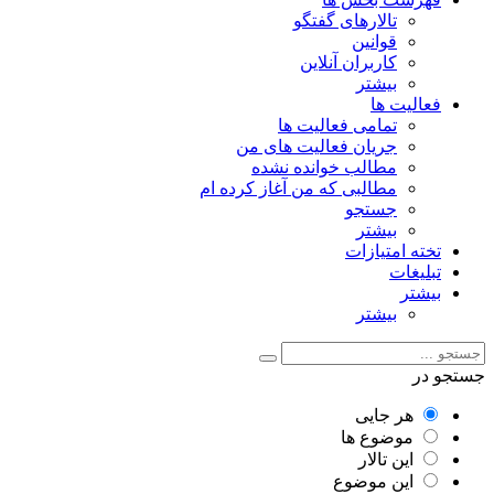
تالارهای گفتگو
قوانین
کاربران آنلاین
بیشتر
فعالیت ها
تمامی فعالیت ها
جریان فعالیت های من
مطالب خوانده نشده
مطالبی که من آغاز کرده ام
جستجو
بیشتر
تخته امتیازات
تبلیغات
بیشتر
بیشتر
جستجو در
هر جایی
موضوع ها
این تالار
این موضوع