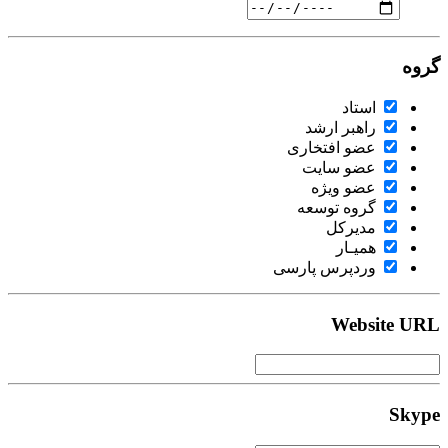
گروه
استاد
راهبر ارشد
عضو افتخاری
عضو سایت
عضو ویژه
گروه توسعه
مدیرکل
همیـار
وردپرس پارسی
Website URL
Skype