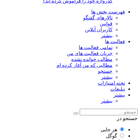
گذرواژه خود را فراموش کرده اید؟
فهرست بخش ها
تالارهای گفتگو
قوانین
کاربران آنلاین
بیشتر
فعالیت ها
تمامی فعالیت ها
جریان فعالیت های من
مطالب خوانده نشده
مطالبی که من آغاز کرده ام
جستجو
بیشتر
تخته امتیازات
تبلیغات
بیشتر
بیشتر
جستجو در
هر جایی
گوگل