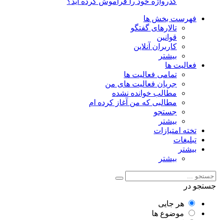
گذرواژه خود را فراموش کرده اید؟
فهرست بخش ها
تالارهای گفتگو
قوانین
کاربران آنلاین
بیشتر
فعالیت ها
تمامی فعالیت ها
جریان فعالیت های من
مطالب خوانده نشده
مطالبی که من آغاز کرده ام
جستجو
بیشتر
تخته امتیازات
تبلیغات
بیشتر
بیشتر
جستجو در
هر جایی
موضوع ها