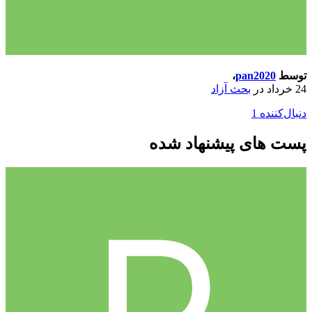
توسط
pan2020
،
24 خرداد
در
بحث آزاد
دنبال‌کننده
1
پست های پیشنهاد شده