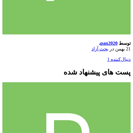
توسط
pan2020
،
21 بهمن
در
بحث آزاد
دنبال‌کننده
1
پست های پیشنهاد شده