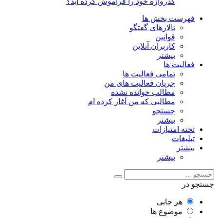
گذرواژه خود را فراموش کرده اید؟
فهرست بخش ها
تالارهای گفتگو
قوانین
کاربران آنلاین
بیشتر
فعالیت ها
تمامی فعالیت ها
جریان فعالیت های من
مطالب خوانده نشده
مطالبی که من آغاز کرده ام
جستجو
بیشتر
تخته امتیازات
تبلیغات
بیشتر
بیشتر
جستجو در
هر جایی
موضوع ها