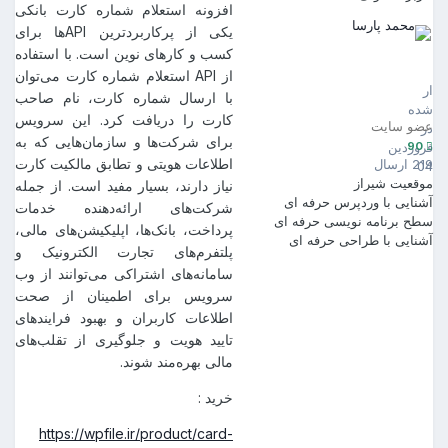
افزونه استعلام شماره کارت بانکی
یکی از پرکاربردترین APIها برای
کسب و کار‌های نوین است. با استفاده
محمد پارسا
90
از API استعلام شماره کارت می‌توان
ارسال
با ارسال شماره کارت، نام صاحب
شده
کارت را دریافت کرد. این سرویس
عضو سایت
در
برای شرکت‌ها و سازمان‌هایی که به
90
فروردین
اطلاعات هویتی و تطابق مالکیت کارت
219 ارسال
04
موقعیت
شیراز
نیاز دارند، بسیار مفید است. از جمله
آشنایی با وردپرس
حرفه ای
شرکت‌های ارائه‌دهنده خدمات
سطح برنامه نویسی
حرفه ای
پرداخت، بانک‌ها، اپلیکیشن‌های مالی،
آشنایی با طراحی
حرفه ای
پلتفرم‌های تجارت الکترونیک و
سامانه‌های اشتراکی می‌توانند از وب
سرویس برای اطمینان از صحت
اطلاعات کاربران و بهبود فرایندهای
تایید هویت و جلوگیری از تقلب‌های
مالی بهره‌مند شوند.
خرید
:
https://wpfile.ir/product/card-