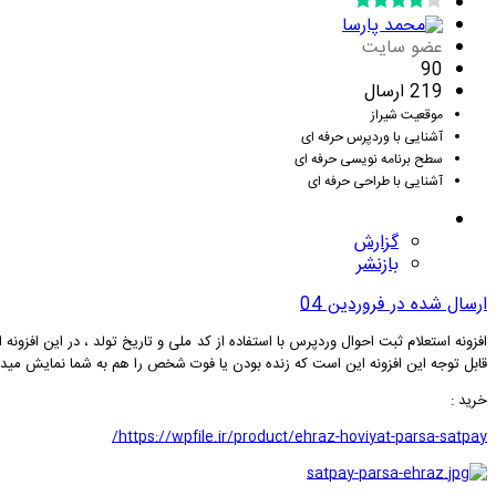
عضو سایت
90
219 ارسال
موقعیت
شیراز
آشنایی با وردپرس
حرفه ای
سطح برنامه نویسی
حرفه ای
آشنایی با طراحی
حرفه ای
گزارش
بازنشر
ارسال شده در
فروردین 04
افزونه استعلام ثبت احوال وردپرس با استفاده از کد ملی و تاریخ تولد ، در این افزون
قابل توجه این افزونه این است که زنده بودن یا فوت شخص را هم به شما نمایش میدهد ، این افزونه از وبسرویس ست پی SatPay استفاده میکند که با
خرید
:
https://wpfile.ir/product/ehraz-hoviyat-parsa-satpay/