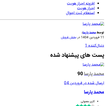
افزونه احراز هویت
احراز هویت
استعلام ثبت احوال
توسط
محمد پارسا
،
11 فروردین 1404
در
بخش فروش
دنبال‌کننده
1
پست های پیشنهاد شده
محمد پارسا
90
ارسال شده در
فروردین 04
محمد پارسا
کاربر معمولی