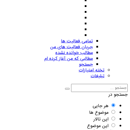
تمامی فعالیت ها
جریان فعالیت های من
مطالب خوانده نشده
مطالبی که من آغاز کرده ام
جستجو
تخته امتیازات
تبلیغات
جستجو در
هر جایی
موضوع ها
این تالار
این موضوع