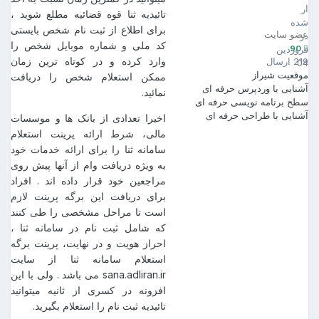
ارسال
تائیدیه ثنا قوه قضائیه مطلع شوید ،
شده
برای اطلاع از ثبت نام شخص بایستی
عضو سایت
در
کد ملی و شماره موبایل شخص را
90
فروردین
وارد کرده و در کوتاه ترین زمان
219 ارسال
04
موقعیت
شیراز
ممکن استعلام شخص را دریافت
آشنایی با وردپرس
حرفه ای
نمائید.
سطح برنامه نویسی
حرفه ای
آشنایی با طراحی
حرفه ای
اخیرا تعدادی از بانک ها و موسسات
مالی، شرط ارائه پرینت استعلام
سامانه ثنا را برای ارائه خدمات خود
به ویژه دریافت وام از آنها پیش روی
مراجعین خود قرار داده اند . افراد
برای دریافت این برگه پرینت لازم
است تا مراحل مشخصی را طی کنند
که شامل ثبت نام در سامانه ثنا ،
احراز هویت و در نهایت، پرینت برگه
استعلام سامانه ثنا از سایت
sana.adliran.ir می باشد . ولی با این
افزونه در کسری از ثانیه میتوانید
تائیدیه ثبت نام را استعلام بگیرید.