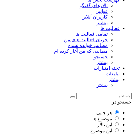
تالارهای گفتگو
قوانین
کاربران آنلاین
بیشتر
فعالیت ها
تمامی فعالیت ها
جریان فعالیت های من
مطالب خوانده نشده
مطالبی که من آغاز کرده ام
جستجو
بیشتر
تخته امتیازات
تبلیغات
بیشتر
بیشتر
جستجو در
هر جایی
موضوع ها
این تالار
این موضوع