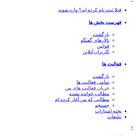
قبلا ثبت نام کرده اید؟ وارد شوید
فهرست بخش ها
بازگشت
تالارهای گفتگو
قوانین
کاربران آنلاین
فعالیت ها
بازگشت
تمامی فعالیت ها
جریان فعالیت های من
مطالب خوانده نشده
مطالبی که من آغاز کرده ام
جستجو
تخته امتیازات
تبلیغات
×