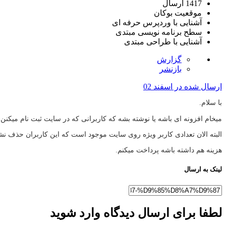
1417 ارسال
موقعیت
بوکان
آشنایی با وردپرس
حرفه ای
سطح برنامه نویسی
مبتدی
آشنایی با طراحی
مبتدی
گزارش
بازنشر
ارسال شده در
اسفند 02
با سلام.
میخام افزونه ای باشه یا نوشته بشه که کاربرانی که در سایت ثبت نام میک
البته الان تعدادی کاربر ویژه روی سایت موجود است که این کاربران حذف نشن یعنی هر وقت یک سفارش (vip یا خرید محصول) در طول این سه ماه بعد از ثب
هزینه هم داشته باشه پرداخت میکنم.
لینک به ارسال
لطفا برای ارسال دیدگاه وارد شوید