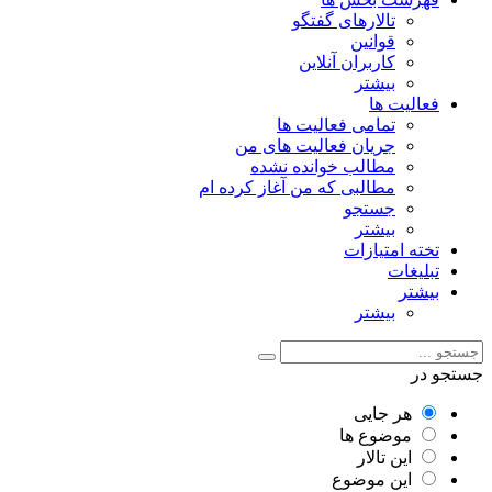
تالارهای گفتگو
قوانین
کاربران آنلاین
بیشتر
فعالیت ها
تمامی فعالیت ها
جریان فعالیت های من
مطالب خوانده نشده
مطالبی که من آغاز کرده ام
جستجو
بیشتر
تخته امتیازات
تبلیغات
بیشتر
بیشتر
جستجو در
هر جایی
موضوع ها
این تالار
این موضوع