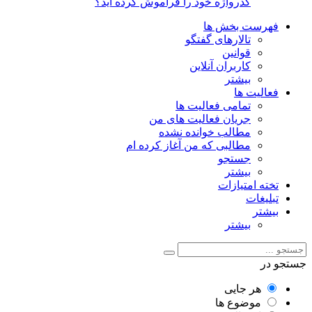
گذرواژه خود را فراموش کرده اید؟
فهرست بخش ها
تالارهای گفتگو
قوانین
کاربران آنلاین
بیشتر
فعالیت ها
تمامی فعالیت ها
جریان فعالیت های من
مطالب خوانده نشده
مطالبی که من آغاز کرده ام
جستجو
بیشتر
تخته امتیازات
تبلیغات
بیشتر
بیشتر
جستجو در
هر جایی
موضوع ها