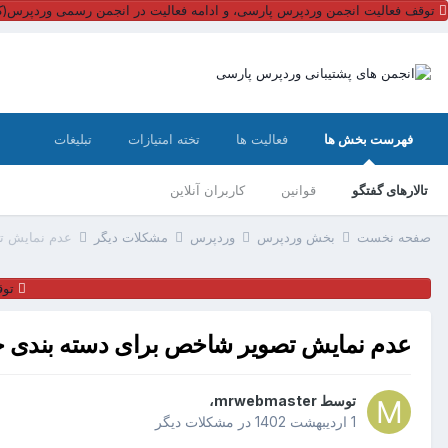
توقف فعالیت انجمن وردپرس پارسی، و ادامه فعالیت در انجمن رسمی وردپرس(کل
فهرست بخش ها
فعالیت ها
تخته امتیازات
تبلیغات
تالارهای گفتگو
قوانین
کاربران آنلاین
صفحه نخست
بخش وردپرس
وردپرس
مشکلات دیگر
عدم نمایش ت
توق
عدم نمایش تصویر شاخص برای دسته بندی 
توسط
mrwebmaster
،
1 اردیبهشت 1402
در
مشکلات دیگر