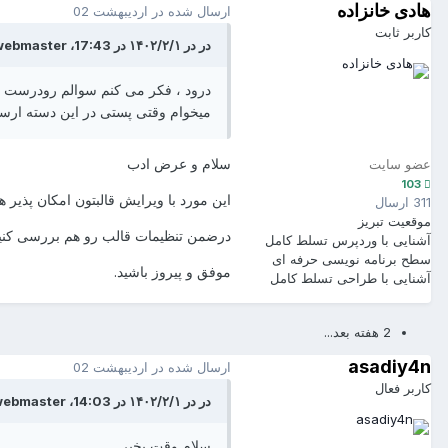
هادی خانزاده
ارسال شده در
اردیبهشت 02
کاربر ثابت
در در ۱۴۰۲/۲/۱ در 17:43، mrwebmaster گفته است :
درود ، فکر می کنم سوالم رودرست تو
میخوام وقتی پستی در این دسته ارس
سلام و عرض ادب
عضو سایت
103
این مورد با ویرایش قالبتون امکان پذیر ه
311 ارسال
موقعیت
تبریز
درضمن تنظیمات قالب رو هم بررسی کنید 
آشنایی با وردپرس
تسلط کامل
سطح برنامه نویسی
حرفه ای
موفق و پیروز باشید.
آشنایی با طراحی
تسلط کامل
2 هفته بعد...
asadiy4n
ارسال شده در
اردیبهشت 02
کاربر فعال
در در ۱۴۰۲/۲/۱ در 14:03، mrwebmaster گفته است :
سلام وقت بخیر