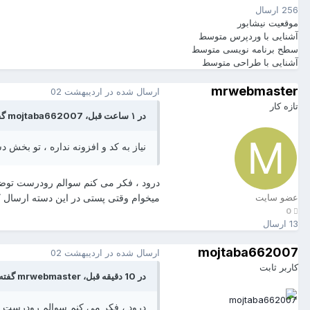
256 ارسال
موقعیت
نیشابور
آشنایی با وردپرس
متوسط
سطح برنامه نویسی
متوسط
آشنایی با طراحی
متوسط
mrwebmaster
ارسال شده در
اردیبهشت 02
تازه کار
در ۱ ساعت قبل، mojtaba662007 گفته است :
نیاز به کد و افزونه نداره ، تو بخش دس
درود ، فکر می کنم سوالم رودرست توضیح
میخوام وقتی پستی در این دسته ارسال 
عضو سایت
0
13 ارسال
mojtaba662007
ارسال شده در
اردیبهشت 02
کاربر ثابت
در 10 دقیقه قبل، mrwebmaster گفته است :
درود ، فکر می کنم سوالم رودرست تو